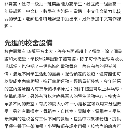
非常高，便每一級抽一班英語能力高學生，獨立成一組讀高一
年級課程，中文科、數學科也如是。當遇上中文作文能力比較
弱的學生，老師也會特地課堂中抽出來，另外參加中文寫作課
程。
先進的校舍設備
校舍面積有1.9萬平方米大，許多方面都超出了標準。除了圖書
館和大禮堂，學校早2年翻新了體育館，除了可作為籃球場及羽
毛球場，也包括了一個先進的電動舞台，內有完善的燈光設
備，滿足不同學生活動的需要。配合預定的設施，體育館也可
以變成室內攀爬場，進行攀爬運動。經過重新裝修，今年開幕
的室內游泳館內有25米的標準泳池；2個中禮堂可以上乒乓球、
劍擊的課堂；另外有可以容納幾百人的學生活動中心。校舍有
眾多不同的教室，有約20間大小不一小組教室可以用來分組教
學，另外有體操室、舞蹈室、自修室、實驗室、電腦室。學生
最高興的是校舍有三個不同的餐廳，包括中西餐和粉麵，提供
早餐午餐下午茶晚餐。小學時都在課室用餐，校舍內的廚房可