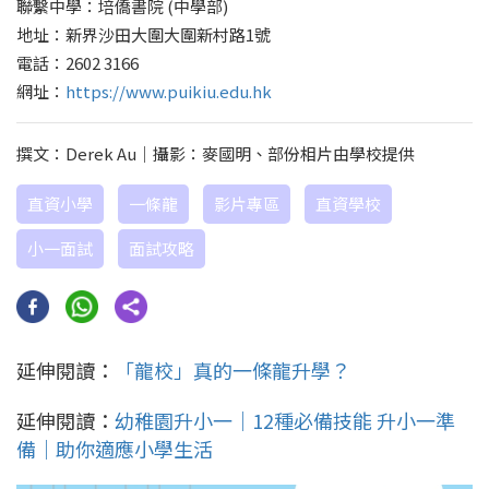
聯繫中學：培僑書院 (中學部)
地址：新界沙田大圍大圍新村路1號
電話：2602 3166
網址：
https://www.puikiu.edu.hk
撰文：Derek Au｜攝影：麥國明、部份相片由學校提供
直資小學
一條龍
影片專區
直資學校
小一面試
面試攻略
延伸閱讀：
「龍校」真的一條龍升學？
延伸閱讀：
幼稚園升小一｜12種必備技能 升小一準
備｜助你適應小學生活