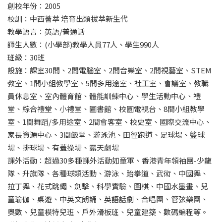
創校年份：2005
校訓：中西薈萃 培育出類拔萃新生代
教學語言：英語/普通話
師生人數：(小學部)教學人員77人、學生990人
班級：30班
設施：課室30間、2間電腦室、2間音樂室、2間視藝室、STEM
教室、1間小組教學室、5間多用途室、社工室、會議室、教職
員休息室、室內體育館、體能訓練中心、學生活動中心、禮
堂、綜合禮堂、小禮堂、圖書館、校園電視台、8間小組教學
室、1間舞蹈/多用途室、2間會客室、校史室、國際交流中心、
家長資源中心、3間飯堂、游泳池、田徑跑道、足球場、籃球
場、排球場、有蓋操場、露天劇場
課外活動：超過30多種課外活動如童軍、香港青年領袖團-少龍
隊、升旗隊、各種球類活動、游泳、跆拳道、武術、中國舞、
拉丁舞、花式跳繩、劍擊、科學實驗、圍棋、中國水墨畫、兒
童瑜伽、桌遊、中英文朗誦、英語話劇、合唱團、管弦樂團、
奧數、兒童模特兒班、戶外滑板班、兒童建築、數碼編程等。