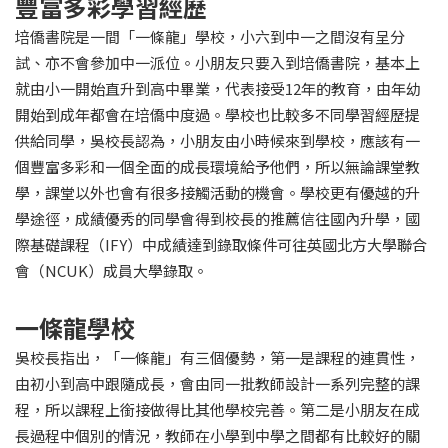
豐富多彩學習經歷
培僑書院是一間「一條龍」學校，小六到中一之間沒有呈分
試、亦不會參加中一派位。小朋友只要入到培僑書院，基本上
就由小一開始直升到高中畢業，代表接受12年的教育，由年幼
開始到成年都會在培僑中度過。學校也比較多不同學習經歷提
供給同學，吳校長認為，小朋友由小時候來到學校，應該有一
個豐富多彩和一個全面的成長環境給予他們，所以無論課堂教
學，課堂以外也會有很多接觸活動的機會。學校更有優越的升
學途徑，成績優秀的同學會得到校長的推薦信往國內升學，國
際基礎課程（IFY）中成績達到錄取條件可往英國北方大學聯合
會（NCUK）成員大學錄取。
一條龍學校
吳校長指出，「一條龍」有三個優勢，第一是課程的連貫性，
由初小到高中跟隨成長，會由同一批教師設計一系列完整的課
程，所以課程上銜接做得比其他學校完善。第二是小朋友在成
長過程中個別的情況，教師在小學到中學之間都有比較好的關