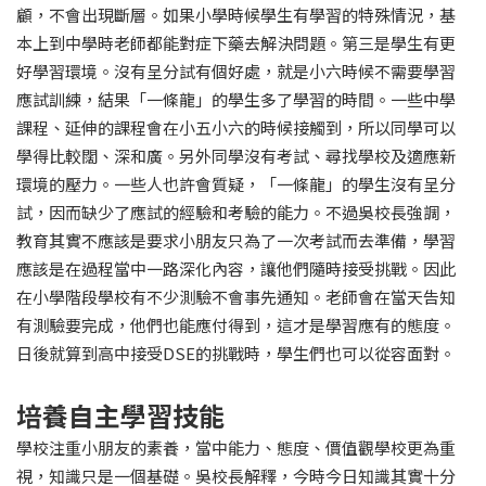
顧，不會出現斷層。如果小學時候學生有學習的特殊情況，基
本上到中學時老師都能對症下藥去解決問題。第三是學生有更
好學習環境。沒有呈分試有個好處，就是小六時候不需要學習
應試訓練，結果「一條龍」的學生多了學習的時間。一些中學
課程、延伸的課程會在小五小六的時候接觸到，所以同學可以
學得比較闊、深和廣。另外同學沒有考試、尋找學校及適應新
環境的壓力。一些人也許會質疑，「一條龍」的學生沒有呈分
試，因而缺少了應試的經驗和考驗的能力。不過吳校長強調，
教育其實不應該是要求小朋友只為了一次考試而去準備，學習
應該是在過程當中一路深化內容，讓他們隨時接受挑戰。因此
在小學階段學校有不少測驗不會事先通知。老師會在當天告知
有測驗要完成，他們也能應付得到，這才是學習應有的態度。
日後就算到高中接受DSE的挑戰時，學生們也可以從容面對。
培養自主學習技能
學校注重小朋友的素養，當中能力、態度、價值觀學校更為重
視，知識只是一個基礎。吳校長解釋，今時今日知識其實十分