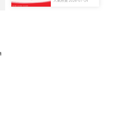
人氣熱賣 2026-07-14
媽媽福袋 一同為善最樂
隨