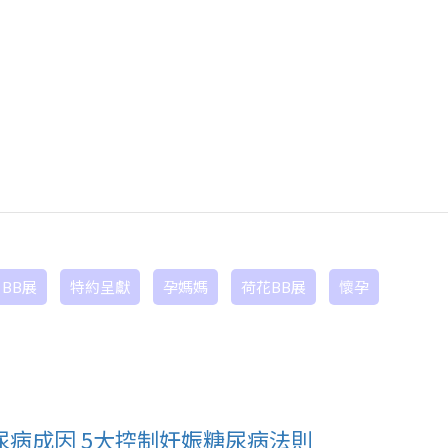
月BB展
特約呈獻
孕媽媽
荷花BB展
懷孕
病成因 5大控制妊娠糖尿病法則