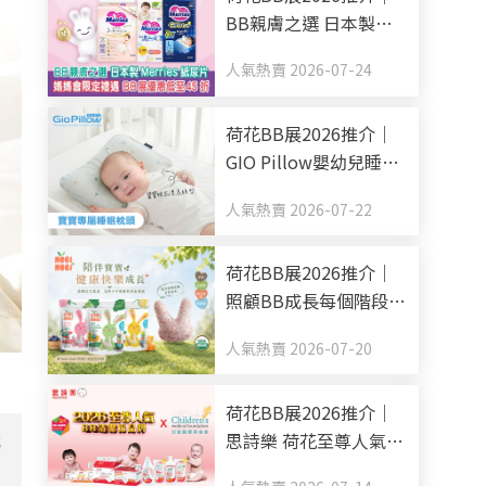
BB親膚之選 日本製
Merries紙尿片 媽媽會
人氣熱賣 2026-07-24
限定禮遇 BB展優惠低
至45折
荷花BB展2026推介｜
GIO Pillow嬰幼兒睡眠
用品系列 從睡床到嬰兒
人氣熱賣 2026-07-22
車 全方面貼心呵護BB
睡眠
荷花BB展2026推介｜
照顧BB成長每個階段
Nobi Nobi Organic BB
人氣熱賣 2026-07-20
零食副食品有機之選
荷花BB展2026推介｜
思詩樂 荷花至尊人氣
媽
BB清潔棉品牌 買新手