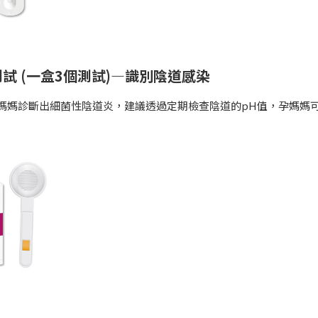
測試 (一盒3個測試)—識別陰道感染
孕媽媽診斷出細菌性陰道炎，建議透過定期檢查陰道的pH值，孕媽媽