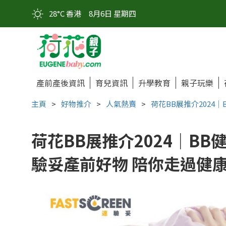
28°C 香港
8月6日 星期四
產前產後資訊
育兒資訊
升學教育
親子玩樂
主頁
>
好物推介
>
人氣熱賣
>
荷花BB展推介2024
荷花BB展推介2024｜B
驗妥產前好物 陪你走過健