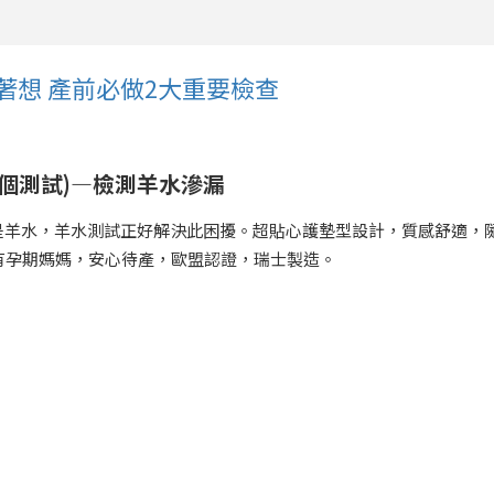
著想 產前必做2大重要檢查
5個測試)—檢測羊水滲漏
是羊水，羊水測試正好解決此困擾。超貼心護墊型設計，質感舒適，
有孕期媽媽，安心待產，歐盟認證，瑞士製造。