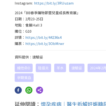
Instagram:
https://bit.ly/3RUuzam
2024「BB春季購物節暨兒童成長教育展」
日期：2月23-25日
地點：會展Hall 3
攤位：G10
詳情：
https://bit.ly/44236s4
購票：
https://bit.ly/3ObMrwr
資料提供：速驗妥
維他命D
陰道炎
羊水
速驗妥
2024年2
孕期貧血
延伸閱讀：
懷孕疾病｜醫生拆解妊娠糖尿