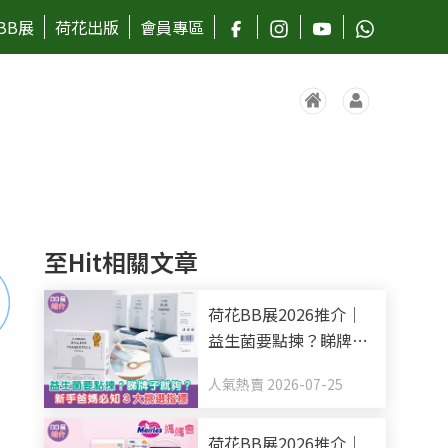
BB展
荷花出版
會員專區
至Hit相關文章
荷花BB展2026推介｜
益生菌要點揀？睇牌子
就夠？新手爸媽必知3
人氣熱賣 2026-07-25
大挑選指標
荷花BB展2026推介｜