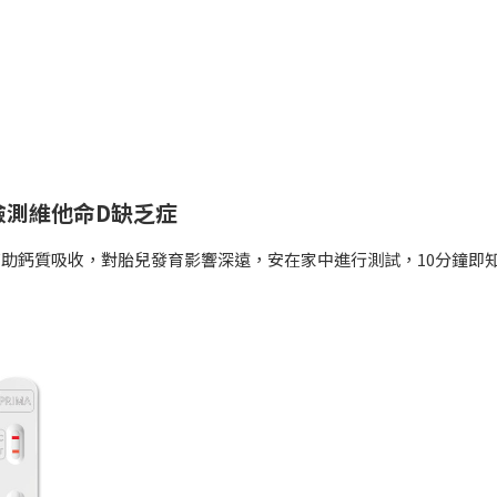
檢測維他命D缺乏症
有助鈣質吸收，對胎兒發育影響深遠，安在家中進行測試，10分鐘即