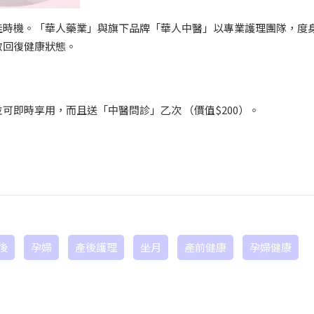
佳時機。「華人藥業」與旗下品牌「華人中醫」以專業護理團隊，度
效回復健康狀態。
即時享用，而且送「中醫問診」乙次 （價值$200）。
後
孕婦
產後護理
坐月
產前健康
孕婦健康