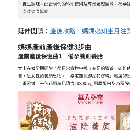
養生調理，配合現代的科研技術及專業護理團隊，為孕
產後健康狀態。
延伸閱讀：
產後攻略｜媽媽必知坐月注意
媽媽產前產後保健3步曲
產前產後保健曲1｜備孕養血養胎
女士在備孕期間除了從日常食物中吸收充足的營養，如維
養，是女性的養顏恩物。「樂道龍鳳御品花膠精」嚴選3
二重熬燉。一包花膠精已蘊含10800mg 膠原蛋白及2