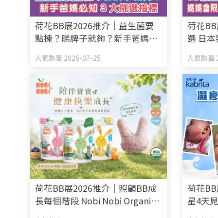
荷花BB展2026推介｜益生菌要
荷花BB
點揀？睇牌子就夠？新手爸媽必
選 日本
知3大挑選指標
限定禮遇
人氣熱賣 2026-07-25
人氣熱賣 2
荷花BB展2026推介｜照顧BB成
荷花BB
長每個階段 Nobi Nobi Organic
星4天見
BB零食副食品有機之選
奶粉增