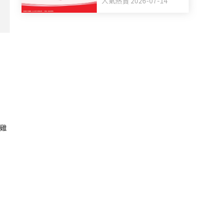
人氣熱賣 2026-07-14
媽媽福袋 一同為善最樂
雞