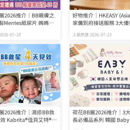
展2026推介｜BB親膚之
好物推介｜HKEASY (Asi
製Merries紙尿片 媽媽會
家傭到府接送服務 3大
 BB展優惠低至45折
選得力家傭姐姐
026-07-24
人氣熱賣 2026-07-23
展2026推介｜濕疹BB救
荷花BB展2026推介｜3
效 Kabrita®佳貝艾特®羊
長必備品系列 韓國 Baby 
强BB免疫力
育兒好物及初生禮盒