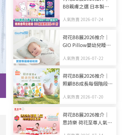
BB親膚之選 日本製
Merries紙尿片 媽媽會
人氣熱賣 2026-07-24
限定禮遇 BB展優惠低
至45折
荷花BB展2026推介｜
GIO Pillow嬰幼兒睡眠
用品系列 從睡床到嬰兒
人氣熱賣 2026-07-22
車 全方面貼心呵護BB
睡眠
荷花BB展2026推介｜
照顧BB成長每個階段
Nobi Nobi Organic BB
人氣熱賣 2026-07-20
零食副食品有機之選
荷花BB展2026推介｜
思詩樂 荷花至尊人氣
BB清潔棉品牌 買新手