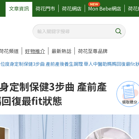
文章資訊
荷花門市
荷花網店
Mon Bebe網店
荷花
荷花頻道
好物推介
最新熱話
荷花至尊品牌
位度身定制保健3步曲 產前產後養生調理 華人中醫助媽媽回復最fit
身定制保健3步曲 產前產
回復最fit狀態