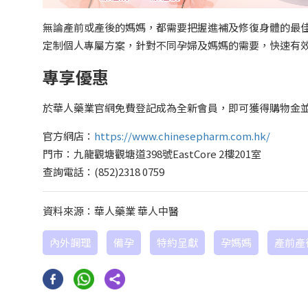
無論產前或產後的媽媽，都需要把握進補及修復身體的最
定制個人專屬方案，針對不同孕婦及媽媽的需要，快速有
專享優惠
於華人藥業官網免費登記成為全新會員，即可獲得購物金並可
官方網店：
https://www.chinesepharm.com.hk/
門市：九龍觀塘觀塘道398號EastCore 2樓201室
查詢電話：(852)2318 0759
資料來源：華人藥業 華人中醫
內外調理
備孕
特約呈獻
孕媽媽
產前產