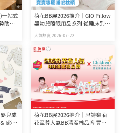
a)一站式
荷花BB展2026推介｜GIO Pillow
優勢助揀
嬰幼兒睡眠用品系列 從睡床到嬰
兒車 全方面貼心呵護BB睡眠
人氣熱賣 2026-07-22
大嬰兒成
荷花BB展2026推介｜思詩樂 荷
& I必買
花至尊人氣BB清潔棉品牌 買新
手媽媽福袋 一同為善最樂