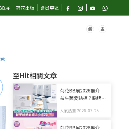
BB展
荷花出版
會員專區
狀態
至Hit相關文章
荷花BB展2026推介｜
益生菌要點揀？睇牌子
就夠？新手爸媽必知3
人氣熱賣 2026-07-25
大挑選指標
荷花BB展2026推介｜