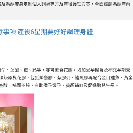
婦及媽媽度身定制個人調補專方及產後護理方案，全面照顧媽媽產前
事項 產後6星期要好好調理身體
他命、葉酸、鐵、鈣等，亦可進食花膠，增加受孕機會及補充孕期營
款頂級原隻花膠，包括鰵魚膠、紮膠公、鱸魚膠再配合金目鱸魚、黃金
5種胺基酸，補而不燥，有助備孕懷孕、養顏補血及促進胎兒生長。