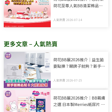
荷花至尊人氣BB清潔棉品牌
買新手媽媽福袋 一同為善最
樂
人氣熱賣 2026-07-14
更多文章 – 人氣熱賣
荷花BB展2026推介｜益生菌
要點揀？睇牌子就夠？新手爸
媽必知3大挑選指標
人氣熱賣 2026-07-25
荷花BB展2026推介｜BB親膚
之選 日本製Merries紙尿片 媽
媽會限定禮遇 BB展優惠低至