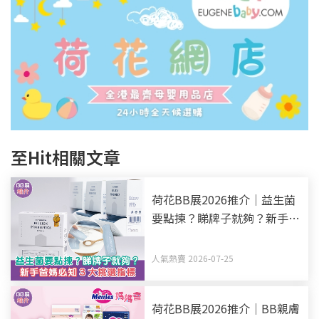
至Hit相關文章
荷花BB展2026推介｜益生菌
要點揀？睇牌子就夠？新手爸
媽必知3大挑選指標
人氣熱賣 2026-07-25
荷花BB展2026推介｜BB親膚