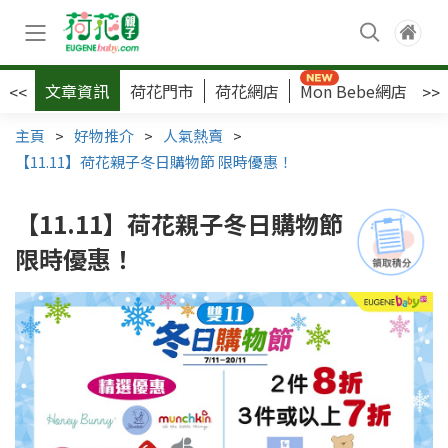
文章資訊
荷花門市
荷花網店
Mon Bebe網店
荷
<<
>>
主頁
>
好物推介
>
人氣熱賣
>
【11.11】荷花親子冬日購物節 限時優惠！
【11.11】荷花親子冬日購物節
限時優惠！