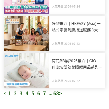
45折
人氣熱賣 2026-07-24
好物推介｜HKEASY (Asia)一
站式家傭到府接送服務 3大優
勢助揀選得力家傭姐姐
人氣熱賣 2026-07-23
荷花BB展2026推介｜GIO
Pillow嬰幼兒睡眠用品系列
從睡床到嬰兒車 全方面貼心
呵護BB睡眠
人氣熱賣 2026-07-22
<
1
2
3
4
5
6
7
...
68
>