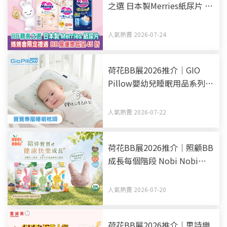
之選 日本製Merries紙尿片 媽
媽會限定禮遇 BB展優惠低至
45折
人氣熱賣 2026-07-24
荷花BB展2026推介｜GIO
Pillow嬰幼兒睡眠用品系列
從睡床到嬰兒車 全方面貼心
呵護BB睡眠
人氣熱賣 2026-07-22
荷花BB展2026推介｜照顧BB
成長每個階段 Nobi Nobi
Organic BB零食副食品有機
之選
人氣熱賣 2026-07-20
荷花BB展2026推介｜思詩樂