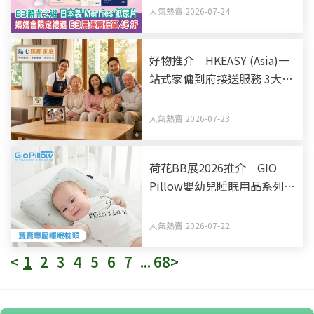
45折
人氣熱賣 2026-07-24
好物推介｜HKEASY (Asia)一
站式家傭到府接送服務 3大優
勢助揀選得力家傭姐姐
人氣熱賣 2026-07-23
荷花BB展2026推介｜GIO
Pillow嬰幼兒睡眠用品系列
從睡床到嬰兒車 全方面貼心
呵護BB睡眠
人氣熱賣 2026-07-22
<
1
2
3
4
5
6
7
...
68
>