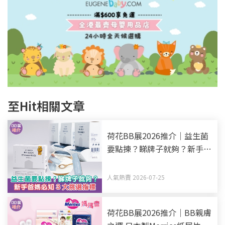
至Hit相關文章
荷花BB展2026推介｜益生菌
要點揀？睇牌子就夠？新手爸
媽必知3大挑選指標
人氣熱賣 2026-07-25
荷花BB展2026推介｜BB親膚