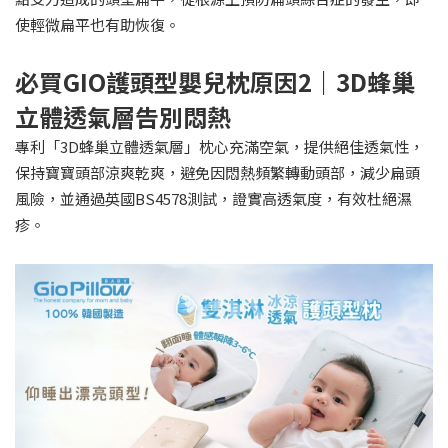
使輕微扁平也有助恢復。
必買GIO護頭型嬰兒枕原因2｜3D蜂巢
立體透氣層告別悶熱
專利「3D蜂巢立體透氣層」枕心充滿空氣，提供絕佳透氣性，
保持寶寶頭部涼爽乾爽，避免因悶熱頻繁轉動頭部，減少扁頭
風險，並通過英國BS4578測試，證實高透氣度，有效杜絕濕
疹。