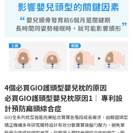
4個必買GIO護頭型嬰兒枕的原因
必買GIO護頭型嬰兒枕原因1｜ 專利設
計預防扁頭綜合症
GIO全系列枕型皆能完美貼合寶寶各階段成長需求，由韓國頭型
矯正機構多年研究獨特設計有效分散寶寶後腦勺壓力，避免單
點受力造成的頭型扁平，從根源上預防扁頭綜合症的發生，即