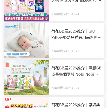
之選 日本製Merries紙尿片 媽
媽會限定禮遇 BB展優惠低至
45折
人氣熱賣 2026-07-24
荷花BB展2026推介｜GIO
Pillow嬰幼兒睡眠用品系列
從睡床到嬰兒車 全方面貼心
呵護BB睡眠
人氣熱賣 2026-07-22
荷花BB展2026推介｜照顧BB
成長每個階段 Nobi Nobi
Organic BB零食副食品有機
之選
人氣熱賣 2026-07-20
荷花BB展2026推介｜思詩樂