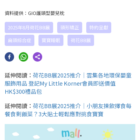
資料提供：GIO護頭型嬰兒枕
2025年8月荷花BB展
頭形矯正
特約呈獻
扁頭綜合症
寶寶睡眠
荷花BB展
延伸閱讀：
荷花BB展2025推介｜雲集各地環保嬰童
服飾用品 登記My Little Korner會員即送價值
HK$300禮品包
延伸閱讀：
荷花BB展2025推介｜小朋友揀飲擇食每
餐食剩飯菜？3大貼士輕鬆應對挑食寶寶