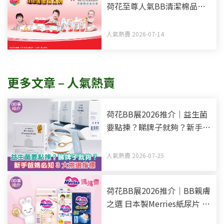
荷花至尊人氣BB清潔棉品牌
買新手媽媽福袋 一同為善最
樂
人氣熱賣 2026-07-14
更多文章 – 人氣熱賣
荷花BB展2026推介｜益生菌
要點揀？睇牌子就夠？新手爸
媽必知3大挑選指標
人氣熱賣 2026-07-25
荷花BB展2026推介｜BB親膚
之選 日本製Merries紙尿片 媽
媽會限定禮遇 BB展優惠低至