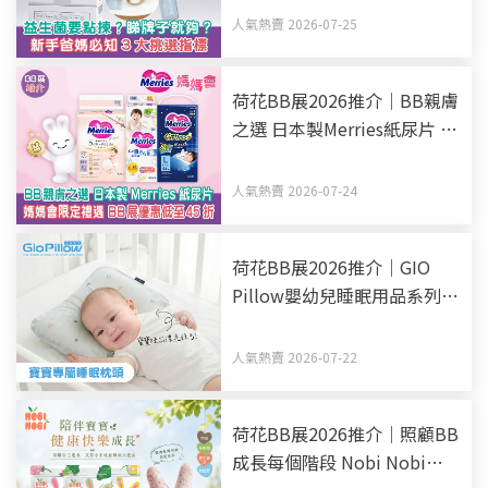
人氣熱賣 2026-07-25
荷花BB展2026推介｜BB親膚
之選 日本製Merries紙尿片 媽
媽會限定禮遇 BB展優惠低至
45折
人氣熱賣 2026-07-24
荷花BB展2026推介｜GIO
Pillow嬰幼兒睡眠用品系列
從睡床到嬰兒車 全方面貼心
呵護BB睡眠
人氣熱賣 2026-07-22
荷花BB展2026推介｜照顧BB
成長每個階段 Nobi Nobi