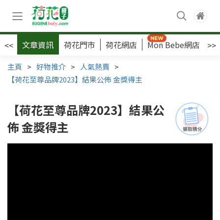
文章資訊
荷花門市
荷花網店
Mon Bebe網店
荷
<<
>>
主頁
>
好物推介
>
人氣熱賣
>
【荷花至尊品牌2023】結果公佈 金獎得主
【荷花至尊品牌2023】結果公
佈 金獎得主