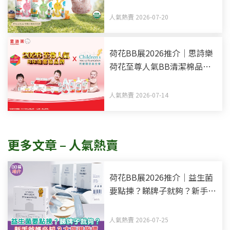
Organic BB零食副食品有機
之選
人氣熱賣 2026-07-20
荷花BB展2026推介｜思詩樂
荷花至尊人氣BB清潔棉品牌
買新手媽媽福袋 一同為善最
樂
人氣熱賣 2026-07-14
更多文章 – 人氣熱賣
荷花BB展2026推介｜益生菌
要點揀？睇牌子就夠？新手爸
媽必知3大挑選指標
人氣熱賣 2026-07-25