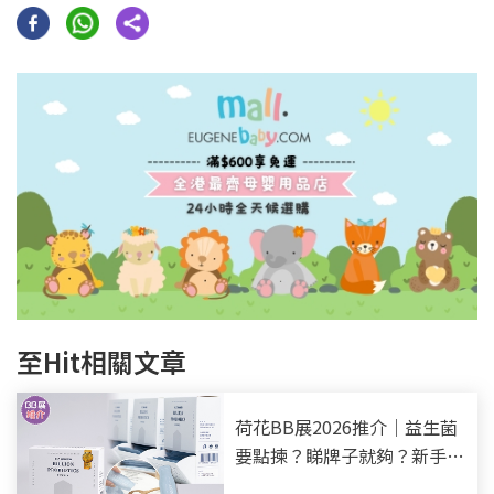
至Hit相關文章
荷花BB展2026推介｜益生菌
要點揀？睇牌子就夠？新手爸
媽必知3大挑選指標