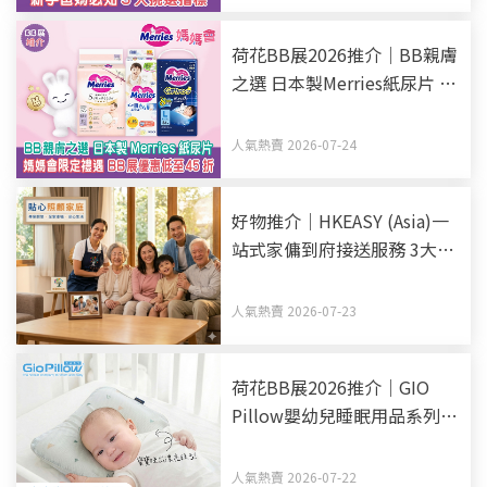
荷花BB展2026推介｜BB親膚
之選 日本製Merries紙尿片 媽
媽會限定禮遇 BB展優惠低至
45折
人氣熱賣 2026-07-24
好物推介｜HKEASY (Asia)一
站式家傭到府接送服務 3大優
勢助揀選得力家傭姐姐
人氣熱賣 2026-07-23
荷花BB展2026推介｜GIO
Pillow嬰幼兒睡眠用品系列
從睡床到嬰兒車 全方面貼心
呵護BB睡眠
人氣熱賣 2026-07-22