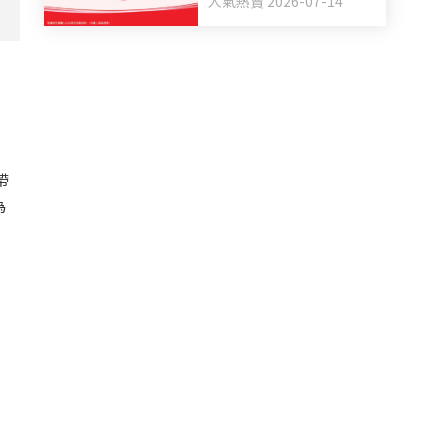
人氣熱賣 2026-07-14
媽媽福袋 一同為善最樂
帶
為