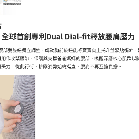
點
點1｜全球首創專利Dual Dial-fit釋放腰肩壓力
，首創胸前與腰部雙旋鈕獨立調控，轉動胸前旋鈕能將寶寶向上托升並緊貼軀幹，
則用作收緊腰帶，保護與支撐爸爸媽媽的腰部，喚醒深層核心肌群以
同受力，從此行街、排隊姿勢始終挺直，腰肩不再互搶負擔。