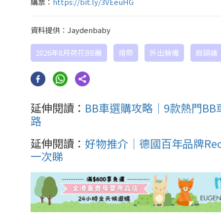
購票：
https://bit.ly/3VEeuHG
資料提供：Jaydenbaby
2026年8月荷花BB展
揹帶
外出裝備
肩頸痛
延伸閱讀：
BB車選購攻略｜9款熱門BB車
路
延伸閱讀：
好物推介｜德國百年品牌Recar
一次睇