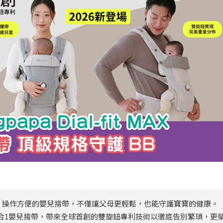
、操作方便的嬰兒揹帶，不僅讓父母更輕鬆，也能守護寶寶的健康。
t MAX 4合1嬰兒揹帶，帶來全球首創的雙旋鈕專利技術以徹底告別繁瑣，更