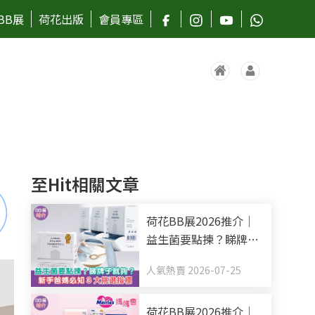
BB展
荷花出版
會員專區
至Hit相關文章
荷花BB展2026推介｜
益生菌要點揀？睇牌子
就夠？新手爸媽必知3
人氣熱賣 2026-07-25
大挑選指標
荷花BB展2026推介｜