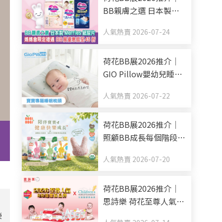
BB親膚之選 日本製
Merries紙尿片 媽媽會
人氣熱賣 2026-07-24
限定禮遇 BB展優惠低
至45折
荷花BB展2026推介｜
GIO Pillow嬰幼兒睡眠
用品系列 從睡床到嬰兒
人氣熱賣 2026-07-22
車 全方面貼心呵護BB
睡眠
荷花BB展2026推介｜
照顧BB成長每個階段
Nobi Nobi Organic BB
人氣熱賣 2026-07-20
零食副食品有機之選
荷花BB展2026推介｜
思詩樂 荷花至尊人氣
BB清潔棉品牌 買新手
榮