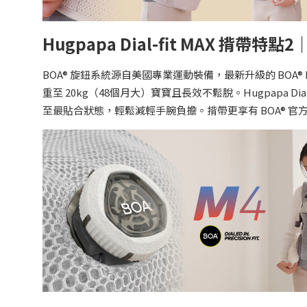
Hugpapa Dial-fit MAX 揹
BOA® 旋鈕系統源自美國專業運動裝備，最新升級的 BOA®
重至 20kg（48個月大）寶寶且長效不鬆脫。Hugpapa 
至最貼合狀態，輕鬆減輕手腕負擔。揹帶更享有 BOA® 