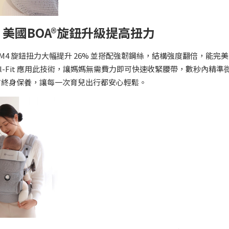
帶特點2｜美國BOA®旋鈕升級提高扭力
 M4 旋鈕扭力大幅提升 26% 並搭配強韌鋼絲，結構強度翻倍，能完
Dial-Fit 應用此技術，讓媽媽無需費力即可快速收緊腰帶，數秒內精準
官方終身保養，讓每一次育兒出行都安心輕鬆。