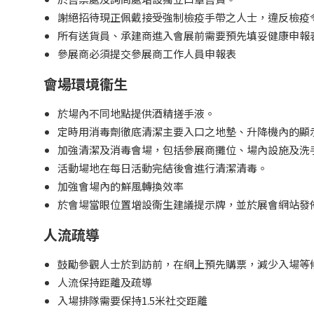
謝絕招待現正佩戴接受強制檢疫手帶之人士，違反檢疫
所有送貨員、承建商進入會展前需要預先填妥健康申報
參展商必須提交參展商工作人員申報表
會場環境衞生
於場內不同地點提供酒精搓手液。
定時用消毒劑徹底清潔主要入口之地墊、升降機內的顯
加強清潔及消毒會場，包括參展商攤位、場內設施及洗
活動場地在每日活動完結後會進行清潔清毒。
加強會場內的鮮風轉換效率
於會場當眼位置增設衞生建議提示牌，並於展會網站發
人流疏導
鼓勵參觀人士於到訪前，在網上預先購票，減少入場等
人流保持距離及疏導
入場排隊需要保持1.5米社交距離