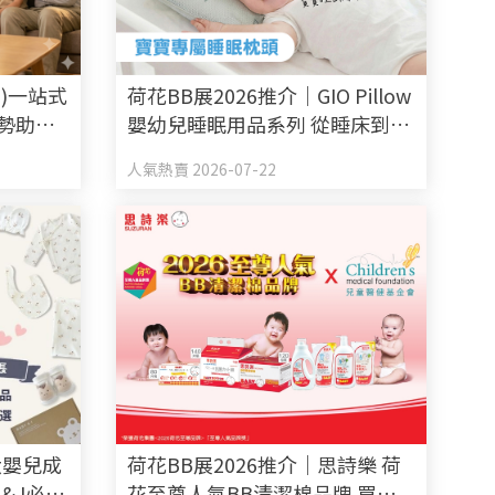
a)一站式
荷花BB展2026推介｜GIO Pillow
優勢助揀
嬰幼兒睡眠用品系列 從睡床到嬰
兒車 全方面貼心呵護BB睡眠
人氣熱賣 2026-07-22
大嬰兒成
荷花BB展2026推介｜思詩樂 荷
& I必買
花至尊人氣BB清潔棉品牌 買新