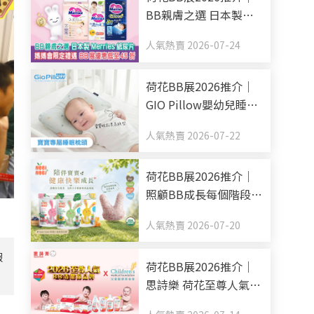
BB親膚之選 日本製
Merries紙尿片 媽媽會
人氣熱賣 2026-07-24
限定禮遇 BB展優惠低
至45折
荷花BB展2026推介｜
GIO Pillow嬰幼兒睡眠
用品系列 從睡床到嬰兒
人氣熱賣 2026-07-22
車 全方面貼心呵護BB
睡眠
荷花BB展2026推介｜
照顧BB成長每個階段
Nobi Nobi Organic BB
人氣熱賣 2026-07-20
零食副食品有機之選
假
荷花BB展2026推介｜
思詩樂 荷花至尊人氣
BB清潔棉品牌 買新手