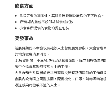
飲食方面
除指定餐飲範圍外，其餘會展範圍及展場內不可飲食。
所有場內攤位不設即場試食或試飲
小食亭所提供的食物均獨立包裝
突發事故
若展覽期間不幸發現有確診人士曾到展覽參觀，大會會聯
的地方徹底清潔消毒。
.若展覽期間，不幸發現有展商職員確診，除立刻與衛生防
護中心追蹤其緊密接觸人士的工作。
大會會預先於開展前要求展商提交所有當值職員的工作時
會展內設有獨立隔離房間，配備梳化、口罩、消毒酒精啫
吸道感染病徵或不適的人士。