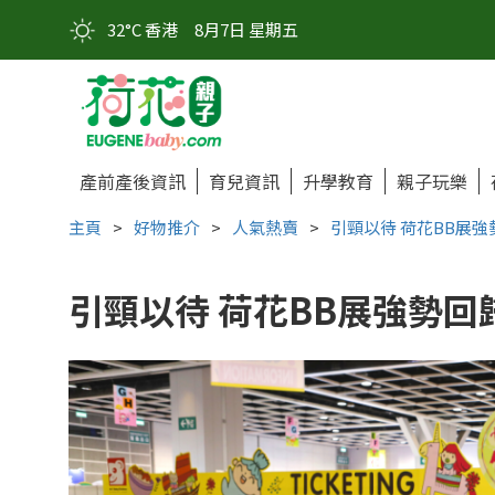
32°C 香港
8月7日 星期五
產前產後資訊
育兒資訊
升學教育
親子玩樂
主頁
>
好物推介
>
人氣熱賣
>
引頸以待 荷花BB展強
引頸以待 荷花BB展強勢回