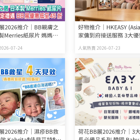
展2026推介｜BB親膚之
好物推介｜HKEASY (Asi
製Merries紙尿片 媽媽會
家傭到府接送服務 3大
 BB展優惠低至45折
選得力家傭姐姐
026-07-24
人氣熱賣 2026-07-23
展2026推介｜濕疹BB救
荷花BB展2026推介｜3
效 Kabrita®佳貝艾特®羊
長必備品系列 韓國 Baby 