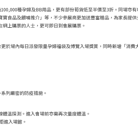
100,000種孕婦及BB用品，更有部份筍貨低至半價至3折。同場亦有
寶寶食品及餵哺推介」等，不少參展商更加送豐富贈品，為家長提供
在網上購票的人士，更可即日到會展購票。
會更於場內每日派發限量孕婦福袋及博覽入場獎賞，同時新增「消費
一系列嚴密的防疫措施。
線體溫探測。進入會場前亦需再次量度體溫。
被拒進入場館。