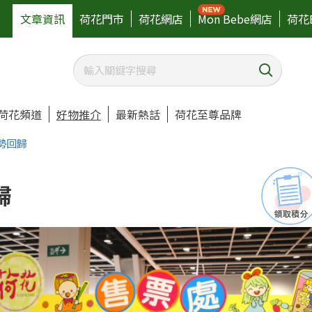
文章資訊
荷花門市
荷花網店
Mon Bebe網店
荷花
荷花頻道
好物推介
最新熱話
荷花至尊品牌
勢回歸
歸