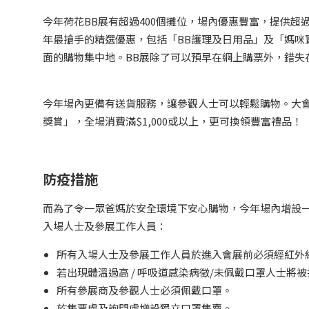
今年荷花BB展有超過400個攤位，場內優惠豐富，提供超過
年最搶手的精選優惠，包括「BB護理及日用品」及「媽咪
面的購物集中地。BB展除了可以預早在網上購票外，錯失
今年場內更備有送貨服務，讓參觀人士可以輕鬆購物。大
獎賞」，全場消費滿$1,000或以上，更可換領豐富禮品！
防疫措施
而為了令一眾爸媽於安全環境下安心購物，今年場內增設
入場人士及參展工作人員：
所有入場人士及參展工作人員於進入會展前必須經紅外
若出現體溫過高 / 呼吸道感染病徵/未佩戴口罩人士將
所有參展商及參觀人士必須佩戴口罩。
於售票處及詢問處增設獨立口罩售賣。