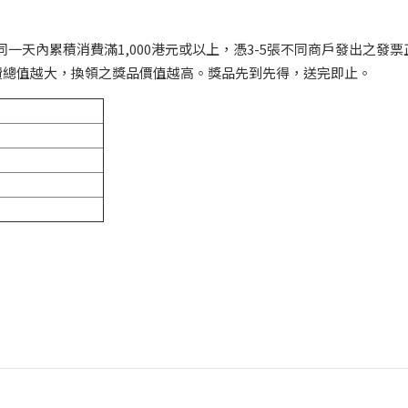
場同一天內累積消費滿1,000港元或以上，憑3-5張不同商戶發出之發票
消費總值越大，換領之獎品價值越高。獎品先到先得，送完即止。