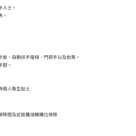
令人士。
表。
示板、自動扶手電梯、門把手以及枱凳。
手間。
佈個人衞生貼士
候時間及近距離接觸攤位排隊