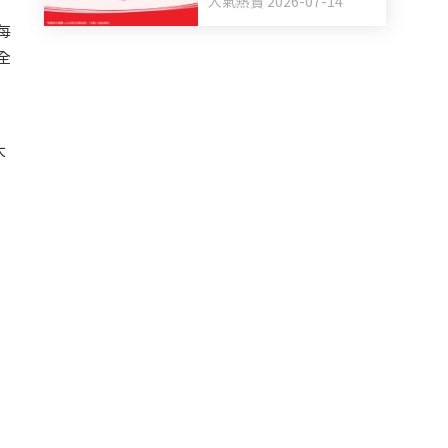
人氣熱賣 2026-07-14
媽媽福袋 一同為善最樂
每
全
大