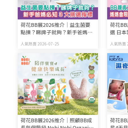
荷花BB展2026推介｜益生菌要
荷花BB
點揀？睇牌子就夠？新手爸媽必
選 日本
知3大挑選指標
限定禮遇
人氣熱賣 2026-07-25
人氣熱賣 2
荷花BB展2026推介｜照顧BB成
荷花BB
長每個階段 Nobi Nobi Organic
星4天見