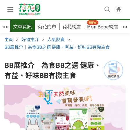
文章資訊
荷花門市
荷花網店
Mon Bebe網店
荷
<<
>>
主頁
>
好物推介
>
人氣熱賣
>
BB展推介｜為食BB之選 健康、有益、好味BB有機主食
BB展推介｜為食BB之選 健康、
有益、好味BB有機主食