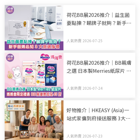
荷花BB展2026推介｜益生菌
要點揀？睇牌子就夠？新手爸
媽必知3大挑選指標
人氣熱賣 2026-07-25
荷花BB展2026推介｜BB親膚
之選 日本製Merries紙尿片 媽
媽會限定禮遇 BB展優惠低至
45折
人氣熱賣 2026-07-24
好物推介｜HKEASY (Asia)一
站式家傭到府接送服務 3大優
勢助揀選得力家傭姐姐
人氣熱賣 2026-07-23