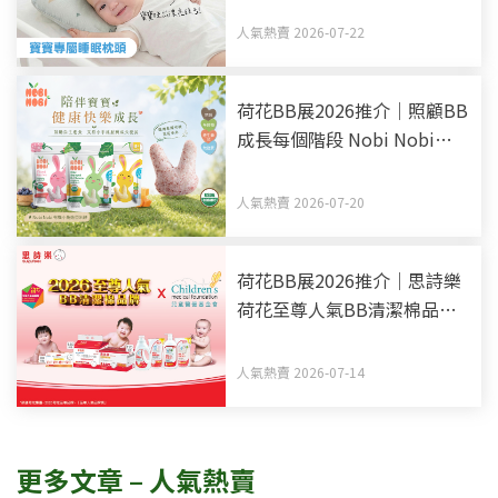
呵護BB睡眠
人氣熱賣 2026-07-22
荷花BB展2026推介｜照顧BB
成長每個階段 Nobi Nobi
Organic BB零食副食品有機
之選
人氣熱賣 2026-07-20
荷花BB展2026推介｜思詩樂
荷花至尊人氣BB清潔棉品牌
買新手媽媽福袋 一同為善最
樂
人氣熱賣 2026-07-14
更多文章 – 人氣熱賣