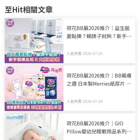
至Hit相關文章
荷花BB展2026推介｜益生菌
要點揀？睇牌子就夠？新手爸
媽必知3大挑選指標
人氣熱賣 2026-07-25
荷花BB展2026推介｜BB親膚
之選 日本製Merries紙尿片 媽
媽會限定禮遇 BB展優惠低至
45折
人氣熱賣 2026-07-24
荷花BB展2026推介｜GIO
Pillow嬰幼兒睡眠用品系列
從睡床到嬰兒車 全方面貼心