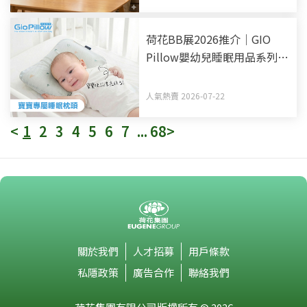
荷花BB展2026推介｜GIO
Pillow嬰幼兒睡眠用品系列
從睡床到嬰兒車 全方面貼心
呵護BB睡眠
人氣熱賣 2026-07-22
<
1
2
3
4
5
6
7
...
68
>
關於我們
人才招募
用戶條款
私隱政策
廣告合作
聯絡我們