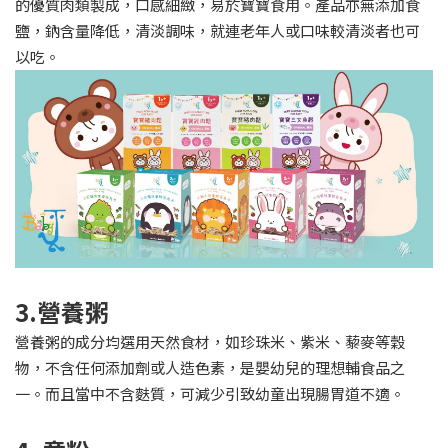
的優質肉類製成，口感細緻，易於寶寶食用。產品亦無添加食
鹽，鈉含量降低，清淡調味，就連老年人或口味較清淡者也可
以吃。
3.營養粥
營養粥的成分均選用天然食材，如珍珠米、紫米、藜麥等穀
物，不含任何添加劑或人造色素，是嬰幼兒的理想輔食品之
一。而且當中不含麩質，可減少引致幼童出現腸胃道不適。