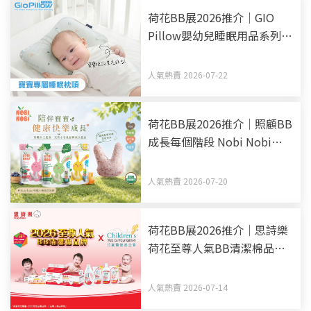
荷花BB展2026推介｜GIO
Pillow嬰幼兒睡眠用品系列
從睡床到嬰兒車 全方面貼心
呵護BB睡眠
人氣熱賣 2026-07-22
荷花BB展2026推介｜照顧BB
成長每個階段 Nobi Nobi
Organic BB零食副食品有機
之選
人氣熱賣 2026-07-20
荷花BB展2026推介｜思詩樂
荷花至尊人氣BB清潔棉品牌
買新手媽媽福袋 一同為善最
樂
人氣熱賣 2026-07-14