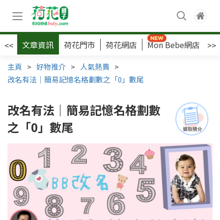
文章資訊
荷花門市
荷花網店
Mon Bebe網店
荷
<<
>>
主頁
>
好物推介
>
人氣熱賣
>
改名有法｜簡易記憶名格劃數之「0」數尾
改名有法｜簡易記憶名格劃數
之「0」數尾