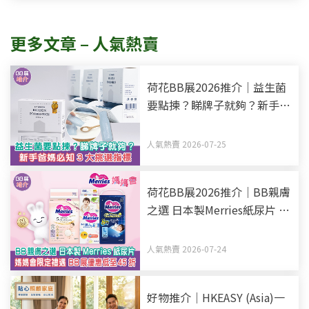
更多文章 – 人氣熱賣
荷花BB展2026推介｜益生菌
要點揀？睇牌子就夠？新手爸
媽必知3大挑選指標
人氣熱賣 2026-07-25
荷花BB展2026推介｜BB親膚
之選 日本製Merries紙尿片 媽
媽會限定禮遇 BB展優惠低至
45折
人氣熱賣 2026-07-24
好物推介｜HKEASY (Asia)一