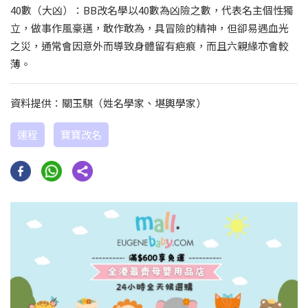
40數（大凶）：BB改名學以40數為凶險之數，代表名主個性獨
立，做事作風豪邁，敢作敢為，具冒險的精神，但卻易遇血光
之災，通常會因意外而導致身體留有疤痕，而且六親緣亦會較
薄。
資料提供：關玉騏（姓名學家、堪輿學家）
運程
寶寶改名