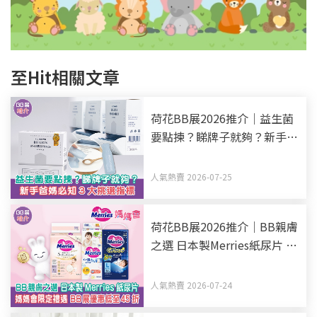
至Hit相關文章
荷花BB展2026推介｜益生菌
要點揀？睇牌子就夠？新手爸
媽必知3大挑選指標
人氣熱賣 2026-07-25
荷花BB展2026推介｜BB親膚
之選 日本製Merries紙尿片 媽
媽會限定禮遇 BB展優惠低至
45折
人氣熱賣 2026-07-24