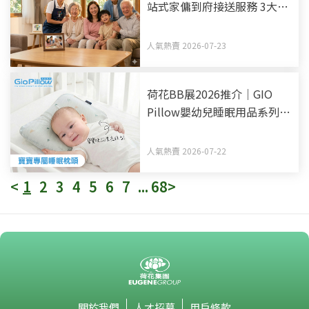
站式家傭到府接送服務 3大優
勢助揀選得力家傭姐姐
人氣熱賣 2026-07-23
荷花BB展2026推介｜GIO
Pillow嬰幼兒睡眠用品系列
從睡床到嬰兒車 全方面貼心
呵護BB睡眠
人氣熱賣 2026-07-22
<
1
2
3
4
5
6
7
...
68
>
關於我們
人才招募
用戶條款