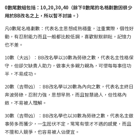
0數尾數組包括：10,20,30,40（餘下0數尾的名格劃數因很少
用於BB改名之上，所以暫不討論。）
凡0數尾名格劃數：代表名主思想成熟穩重，注重實際，個性好
動，有忍耐能力而且一般都比較低調，喜歡默默耕耘，記憶力
也不差。
10數（大凶）：BB改名學以10數為勞碌之數，代表名主性格保
守，但卻欠缺貴人助力，做事大多親力親為，可惜每每事倍功
半，不易成功。
20數（吉帶凶）：BB改名學以20數為內向之數，代表名主終日
奔波勞碌，忍耐力強，思想早熟，而且智慧過人，但性格內
斂，不易被人理解。
30數（吉帶凶）：BB改名學也以30數為勞碌之數，代表名主做
事勞多而獲少，一生起伏不定，常常有懷才不遇的感覺，而且
不擅和人競爭，也容易被人佔便宜。