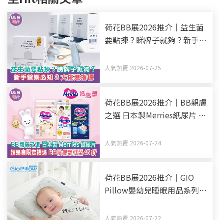
荷花BB展2026推介｜益生菌
要點揀？睇牌子就夠？新手爸
媽必知3大挑選指標
人氣熱賣 2026-07-25
荷花BB展2026推介｜BB親膚
之選 日本製Merries紙尿片 媽
媽會限定禮遇 BB展優惠低至
45折
人氣熱賣 2026-07-24
荷花BB展2026推介｜GIO
Pillow嬰幼兒睡眠用品系列
從睡床到嬰兒車 全方面貼心
呵護BB睡眠
人氣熱賣 2026-07-22