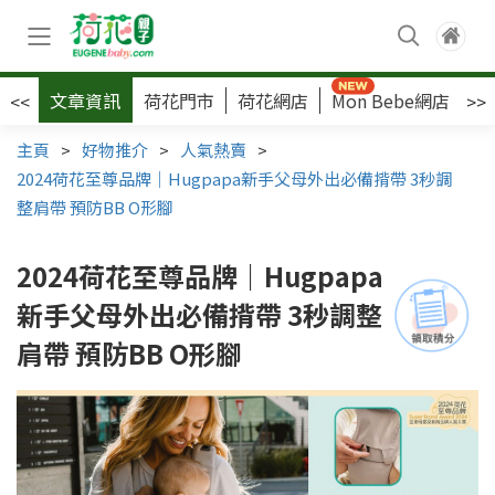
文章資訊
荷花門市
荷花網店
Mon Bebe網店
荷
<<
>>
主頁
>
好物推介
>
人氣熱賣
>
2024荷花至尊品牌｜Hugpapa新手父母外出必備揹帶 3秒調
整肩帶 預防BB O形腳
2024荷花至尊品牌｜Hugpapa
新手父母外出必備揹帶 3秒調整
肩帶 預防BB O形腳