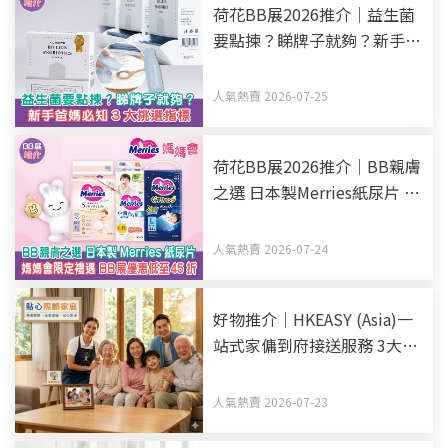
荷花BB展2026推介｜益生菌
要點揀？睇牌子就夠？新手爸
媽必知3大挑選指標
人氣熱賣 2026-07-25
荷花BB展2026推介｜BB親膚
之選 日本製Merries紙尿片 媽
媽會限定禮遇 BB展優惠低至
45折
人氣熱賣 2026-07-24
好物推介｜HKEASY (Asia)一
站式家傭到府接送服務 3大優
勢助揀選得力家傭姐姐
人氣熱賣 2026-07-23