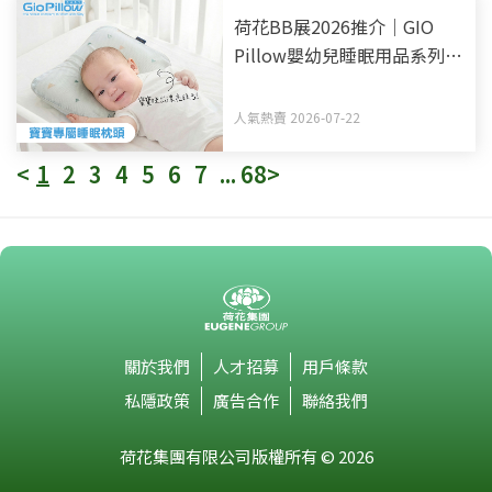
荷花BB展2026推介｜GIO
Pillow嬰幼兒睡眠用品系列
從睡床到嬰兒車 全方面貼心
呵護BB睡眠
人氣熱賣 2026-07-22
<
1
2
3
4
5
6
7
...
68
>
關於我們
人才招募
用戶條款
私隱政策
廣告合作
聯絡我們
荷花集團有限公司版權所有 © 2026