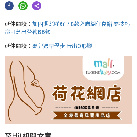
延伸閱讀：
加固期煮咩好？8款必睇糊仔食譜 零技巧
都可煮出營養BB餐
延伸閱讀：
嬰兒過早學步 行出O形腳
至Hit相關文章