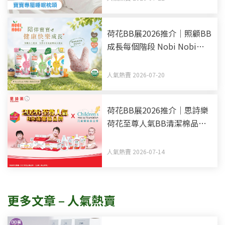
荷花BB展2026推介｜照顧BB
成長每個階段 Nobi Nobi
Organic BB零食副食品有機
之選
人氣熱賣 2026-07-20
荷花BB展2026推介｜思詩樂
荷花至尊人氣BB清潔棉品牌
買新手媽媽福袋 一同為善最
樂
人氣熱賣 2026-07-14
更多文章 – 人氣熱賣