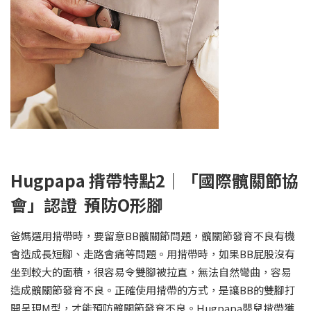
Hugpapa 揹帶特點2｜「國際髖關節協
會」認證 預防O形腳
爸媽選用揹帶時，要留意BB髖關節問題，髖關節發育不良有機
會造成長短腳、走路會痛等問題。用揹帶時，如果BB屁股沒有
坐到較大的面積，很容易令雙腳被拉直，無法自然彎曲，容易
造成髖關節發育不良。正確使用揹帶的方式，是讓BB的雙腳打
開呈現M型，才能預防髖關節發育不良。Hugpapa嬰兒揹帶獲