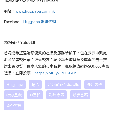
Jaydenbaby Products Limited
網站：
www.hugpapa.com.hk
Facebook:
Hugpapa 香港代理
2024荷花至尊品牌
爸媽總希望選購最優質的產品及服務給孩子，但在云云中到底
那些品牌較出眾？評價較高？現邀請全港爸媽及專業評審一齊
選出最優質、最高人氣的心水品牌，贏取總值超過$60,000豐富
禮品！立即投票：
https://bit.ly/3NXGGCh
Hugpapa
揹帶
2024荷花至尊品牌
外出裝備
特約呈獻
O型腳
影片專區
新手爸媽
背帶推薦