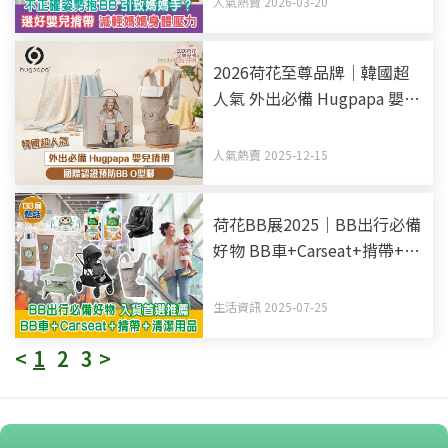
人氣熱賣 2026-03-20
2026荷花至尊品牌｜韓國超
人氣 外出必備 Hugpapa 嬰兒
揹帶 國際認證預防BB O型腳
人氣熱賣 2025-12-15
荷花BB展2025｜BB出行必備
好物 BB車+Carseat+揹帶+清
潔消毒用品 入貨首選推薦
生活資訊 2025-07-25
<
1
2
3
>