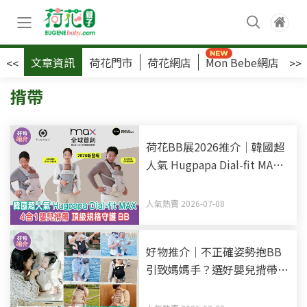
文章資訊
荷花門市
荷花網店
Mon Bebe網店
荷
<<
>>
揹帶
荷花BB展2026推介｜韓國超
人氣 Hugpapa Dial-fit MAX 4
合1嬰兒揹帶 頂級規格守護
BB
人氣熱賣 2026-07-08
好物推介｜不正確姿勢抱BB
引致媽媽手？選好嬰兒揹帶
減輕媽媽身體壓力