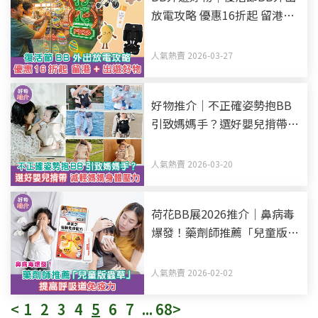
放電攻略 優惠16折起 留港
+出遊必備好物 荷花門市限定
活動
人氣熱賣 2026-03-27
好物推介｜不正確姿勢抱BB
引致媽媽手？選好嬰兒揹帶
減輕媽媽身體壓力
人氣熱賣 2026-03-20
荷花BB展2026推介｜鼻病毒
爆發！藥劑師推薦「兒童版蟲
草」提高呼吸道免疫力
人氣熱賣 2026-02-02
<
1
2
3
4
5
6
7
...
68
>