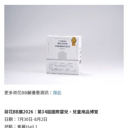
更多荷花BB展優惠資訊：
按此
荷花
BB
展
2026
｜第
34
屆國際嬰兒、兒童用品博覽
日期：7月30日-8月2日
地點：會展Hall 1