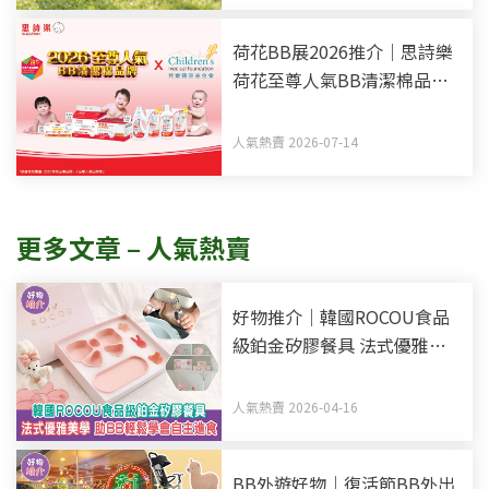
荷花BB展2026推介｜思詩樂
荷花至尊人氣BB清潔棉品牌
買新手媽媽福袋 一同為善最
樂
人氣熱賣 2026-07-14
更多文章 – 人氣熱賣
好物推介｜韓國ROCOU食品
級鉑金矽膠餐具 法式優雅美
學 助BB輕鬆學會自主進食
人氣熱賣 2026-04-16
BB外遊好物｜復活節BB外出