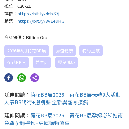
攤位：C20-21
詳情：
https://bit.ly/4cbS7jU
購票：
https://bit.ly/3VEeuHG
資料提供：Billion One
2026年8月荷花BB展
腸道健康
特約呈獻
荷花BB展
益生菌
嬰兒健康
延伸閱讀：
荷花BB展2026｜荷花BB展玩轉9大活動
人氣BB爬行+搬餅餅 全新異寵零接觸
延伸閱讀：
荷花BB展2026｜荷花BB展孕婦必睇指南
免費孕婦禮物+專屬購物優惠