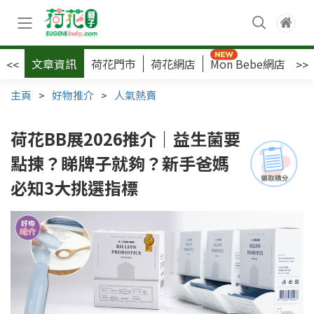
文章資訊
荷花門市
荷花網店
Mon Bebe網店
荷
<<
>>
主頁
>
好物推介
>
人氣熱賣
荷花BB展2026推介｜益生菌要
點揀？睇牌子就夠？新手爸媽
必知3大挑選指標