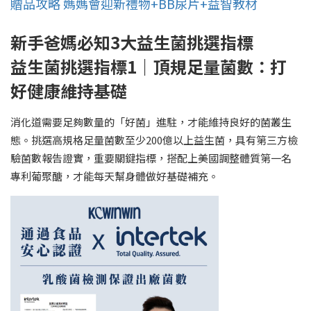
贈品攻略 媽媽會迎新禮物+BB尿片+益智教材
新手爸媽必知3大益生菌挑選指標
益生菌挑選指標1｜頂規足量菌數：打
好健康維持基礎
消化道需要足夠數量的「好菌」進駐，才能維持良好的菌叢生
態。挑選高規格足量菌數至少200億以上益生菌，具有第三方檢
驗菌數報告證實，重要關鍵指標，搭配上美國調整體質第一名
專利葡聚醣，才能每天幫身體做好基礎補充。