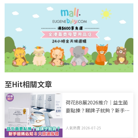
至Hit相關文章
荷花BB展2026推介｜益生菌
要點揀？睇牌子就夠？新手爸
媽必知3大挑選指標
人氣熱賣 2026-07-25