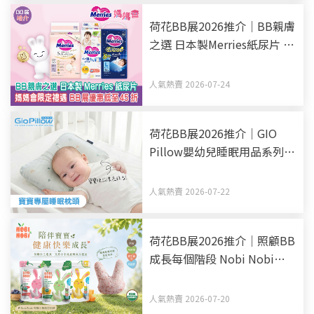
荷花BB展2026推介｜BB親膚
之選 日本製Merries紙尿片 媽
媽會限定禮遇 BB展優惠低至
45折
人氣熱賣 2026-07-24
荷花BB展2026推介｜GIO
Pillow嬰幼兒睡眠用品系列
從睡床到嬰兒車 全方面貼心
呵護BB睡眠
人氣熱賣 2026-07-22
荷花BB展2026推介｜照顧BB
成長每個階段 Nobi Nobi
Organic BB零食副食品有機
之選
人氣熱賣 2026-07-20