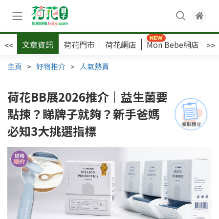
文章資訊
荷花門市
荷花網店
Mon Bebe網店
荷
<<
>>
主頁
>
好物推介
>
人氣熱賣
荷花BB展2026推介｜益生菌要
點揀？睇牌子就夠？新手爸媽
必知3大挑選指標