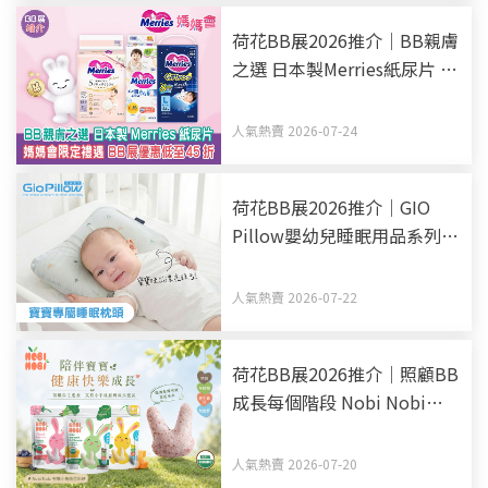
荷花BB展2026推介｜BB親膚
之選 日本製Merries紙尿片 媽
媽會限定禮遇 BB展優惠低至
45折
人氣熱賣 2026-07-24
荷花BB展2026推介｜GIO
Pillow嬰幼兒睡眠用品系列
從睡床到嬰兒車 全方面貼心
呵護BB睡眠
人氣熱賣 2026-07-22
荷花BB展2026推介｜照顧BB
成長每個階段 Nobi Nobi
Organic BB零食副食品有機
之選
人氣熱賣 2026-07-20