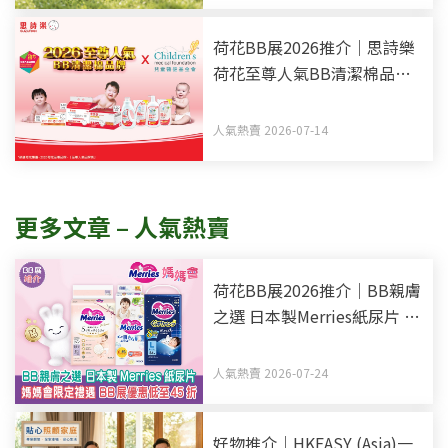
荷花BB展2026推介｜思詩樂
荷花至尊人氣BB清潔棉品牌
買新手媽媽福袋 一同為善最
樂
人氣熱賣 2026-07-14
更多文章 – 人氣熱賣
荷花BB展2026推介｜BB親膚
之選 日本製Merries紙尿片 媽
媽會限定禮遇 BB展優惠低至
45折
人氣熱賣 2026-07-24
好物推介｜HKEASY (Asia)一