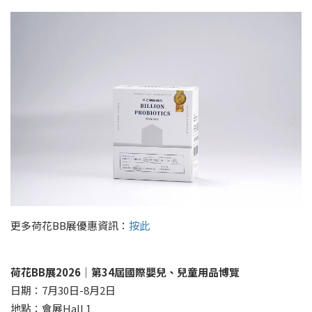
更多荷花BB展優惠資訊：
按此
荷花
BB
展
2026
｜第
34
屆國際嬰兒、兒童用品博覽
日期：7月30日-8月2日
地點：會展Hall 1