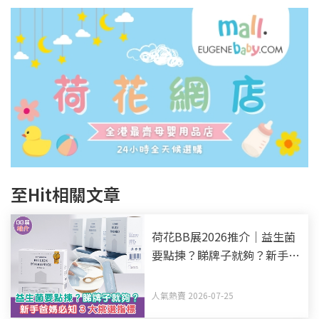
至Hit相關文章
荷花BB展2026推介｜益生菌
要點揀？睇牌子就夠？新手爸
媽必知3大挑選指標
人氣熱賣 2026-07-25