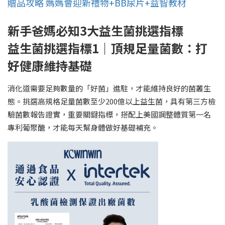
贈品攻略 媽媽會迎新禮物+BB尿片+益智教材
新手爸媽必知3大益生菌挑選指標
益生菌挑選指標1｜頂規足量菌數：打
好健康維持基礎
消化道需要足夠數量的「好菌」進駐，才能維持良好的菌叢生
態。挑選高規格足量菌數至少200億以上益生菌，具有第三方檢
驗菌數報告證實，重要關鍵指標，搭配上美國調整體質第一名
專利葡聚醣，才能每天幫身體做好基礎補充。