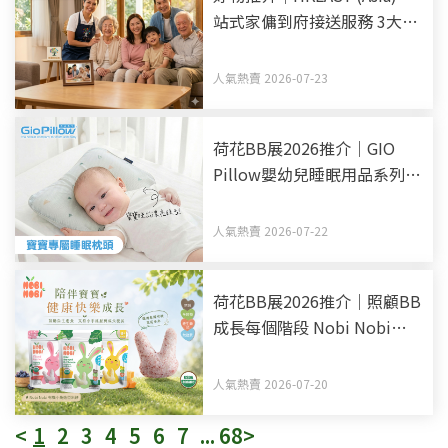
站式家傭到府接送服務 3大優
勢助揀選得力家傭姐姐
人氣熱賣 2026-07-23
荷花BB展2026推介｜GIO
Pillow嬰幼兒睡眠用品系列
從睡床到嬰兒車 全方面貼心
呵護BB睡眠
人氣熱賣 2026-07-22
荷花BB展2026推介｜照顧BB
成長每個階段 Nobi Nobi
Organic BB零食副食品有機
之選
人氣熱賣 2026-07-20
<
1
2
3
4
5
6
7
...
68
>