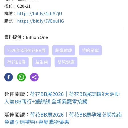
攤位：C20-21
詳情：
https://bit.ly/4cbS7jU
購票：
https://bit.ly/3VEeuHG
資料提供：Billion One
2026年8月荷花BB展
腸道健康
特約呈獻
荷花BB展
益生菌
嬰兒健康
延伸閱讀：
荷花BB展2026｜荷花BB展玩轉9大活動
人氣BB爬行+搬餅餅 全新異寵零接觸
延伸閱讀：
荷花BB展2026｜荷花BB展孕婦必睇指南
免費孕婦禮物+專屬購物優惠