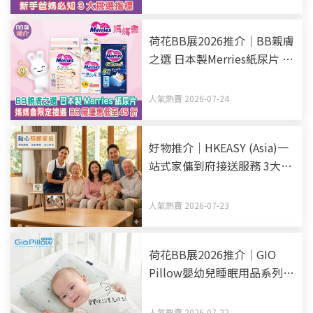
荷花BB展2026推介｜BB親膚
之選 日本製Merries紙尿片 媽
媽會限定禮遇 BB展優惠低至
45折
人氣熱賣 2026-07-24
好物推介｜HKEASY (Asia)一
站式家傭到府接送服務 3大優
勢助揀選得力家傭姐姐
人氣熱賣 2026-07-23
荷花BB展2026推介｜GIO
Pillow嬰幼兒睡眠用品系列
從睡床到嬰兒車 全方面貼心
呵護BB睡眠
人氣熱賣 2026-07-22