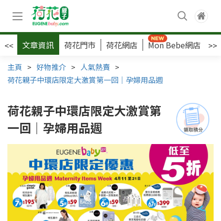
文章資訊
荷花門市
荷花網店
Mon Bebe網店
荷
<<
>>
主頁
>
好物推介
>
人氣熱賣
>
荷花親子中環店限定大激賞第一回｜孕婦用品週
荷花親子中環店限定大激賞第
一回｜孕婦用品週