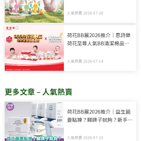
Organic BB零食副食品有機
之選
人氣熱賣 2026-07-20
荷花BB展2026推介｜思詩樂
荷花至尊人氣BB清潔棉品牌
買新手媽媽福袋 一同為善最
樂
人氣熱賣 2026-07-14
更多文章 – 人氣熱賣
荷花BB展2026推介｜益生菌
要點揀？睇牌子就夠？新手爸
媽必知3大挑選指標
人氣熱賣 2026-07-25