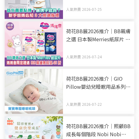
人氣熱賣 2026-07-25
荷花BB展2026推介｜BB親膚
之選 日本製Merries紙尿片 媽
媽會限定禮遇 BB展優惠低至
45折
人氣熱賣 2026-07-24
荷花BB展2026推介｜GIO
Pillow嬰幼兒睡眠用品系列
從睡床到嬰兒車 全方面貼心
呵護BB睡眠
人氣熱賣 2026-07-22
荷花BB展2026推介｜照顧BB
成長每個階段 Nobi Nobi