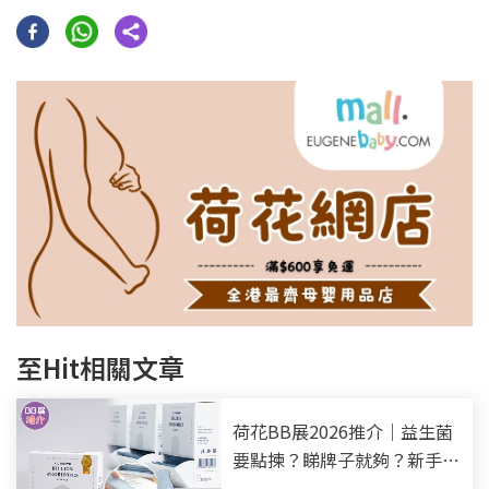
至Hit相關文章
荷花BB展2026推介｜益生菌
要點揀？睇牌子就夠？新手爸
媽必知3大挑選指標