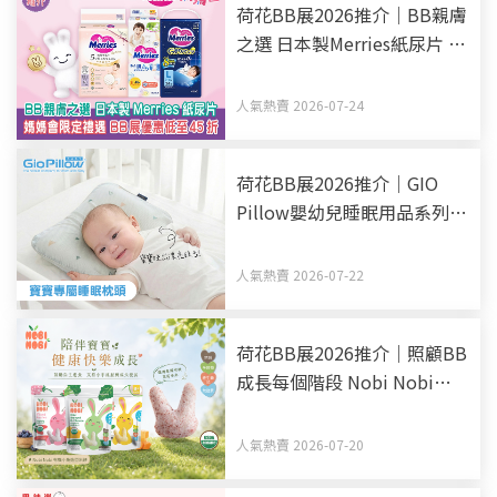
荷花BB展2026推介｜BB親膚
之選 日本製Merries紙尿片 媽
媽會限定禮遇 BB展優惠低至
45折
人氣熱賣 2026-07-24
荷花BB展2026推介｜GIO
Pillow嬰幼兒睡眠用品系列
從睡床到嬰兒車 全方面貼心
呵護BB睡眠
人氣熱賣 2026-07-22
荷花BB展2026推介｜照顧BB
成長每個階段 Nobi Nobi
Organic BB零食副食品有機
之選
人氣熱賣 2026-07-20