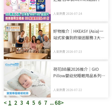
媽會限定禮遇 BB展優惠低至
45折
人氣熱賣 2026-07-24
好物推介｜HKEASY (Asia)一
站式家傭到府接送服務 3大優
勢助揀選得力家傭姐姐
人氣熱賣 2026-07-23
荷花BB展2026推介｜GIO
Pillow嬰幼兒睡眠用品系列
從睡床到嬰兒車 全方面貼心
呵護BB睡眠
人氣熱賣 2026-07-22
<
1
2
3
4
5
6
7
...
68
>