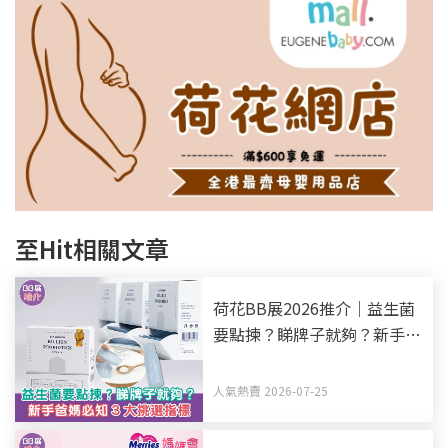
至Hit相關文章
荷花BB展2026推介｜益生菌
要點揀？睇牌子就夠？新手爸
媽必知3大挑選指標
人氣熱賣 2026-07-25