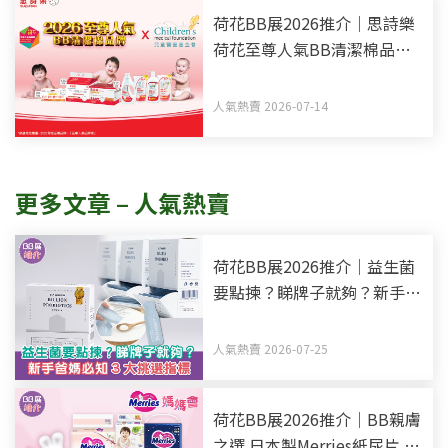
荷花BB展2026推介｜思詩樂
荷花至尊人氣BB清潔棉品牌
買新手媽媽福袋 一同為善最
樂
人氣熱賣 2026-07-14
更多文章 – 人氣熱賣
荷花BB展2026推介｜益生菌
要點揀？睇牌子就夠？新手爸
媽必知3大挑選指標
人氣熱賣 2026-07-25
荷花BB展2026推介｜BB親膚
之選 日本製Merries紙尿片 媽