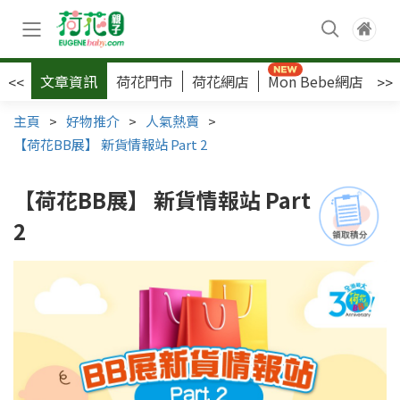
文章資訊
荷花門市
荷花網店
Mon Bebe網店
荷
<<
>>
主頁
>
好物推介
>
人氣熱賣
>
【荷花BB展】 新貨情報站 Part 2
【荷花BB展】 新貨情報站 Part
2