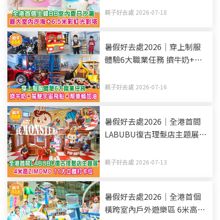
親子好去處 2026-07-18
暑假好去處2026｜穿上制服
體驗6大職業任務 擠牛奶+駕
駛宇宙飛船+幫車輛加油
親子好去處 2026-07-16
暑假好去處2026｜全港首間
LABUBU復古理髮店主題展 4
米高ZIMOMO 11大立體打卡
位
親子好去處 2026-07-13
暑假好去處2026｜全港首個
橫跨室內戶外遊樂區 6米高滑