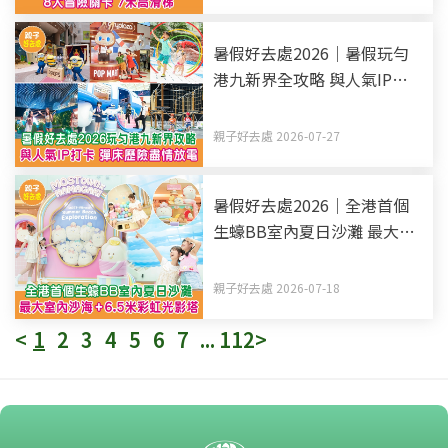
暑假好去處2026｜暑假玩勻
港九新界全攻略 與人氣IP打
卡 彈床歷險盡情放電（持續
更新）
親子好去處 2026-07-27
暑假好去處2026｜全港首個
生蠔BB室內夏日沙灘 最大室
內沙海+6.5米彩虹光影塔
親子好去處 2026-07-18
<
1
2
3
4
5
6
7
...
112
>