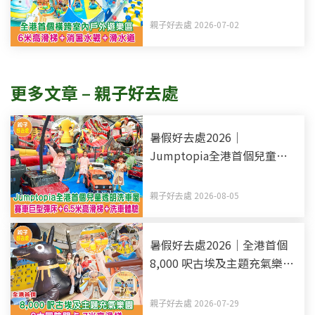
梯+消暑水戰+滑水道
親子好去處 2026-07-02
更多文章 – 親子好去處
暑假好去處2026｜
Jumptopia全港首個兒童透
明洗車屋 賽車巨型彈床+6.5
米高滑梯+洗車體驗
親子好去處 2026-08-05
暑假好去處2026｜全港首個
8,000 呎古埃及主題充氣樂園
8大冒險關卡 7米高滑梯
親子好去處 2026-07-29