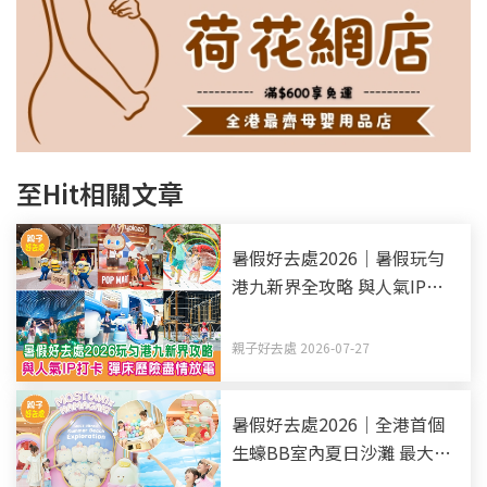
至Hit相關文章
暑假好去處2026｜暑假玩勻
港九新界全攻略 與人氣IP打
卡 彈床歷險盡情放電（持續
更新）
親子好去處 2026-07-27
暑假好去處2026｜全港首個
生蠔BB室內夏日沙灘 最大室
內沙海+6.5米彩虹光影塔