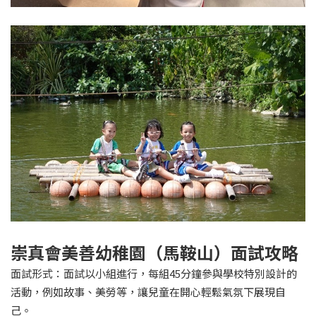
崇真會美善幼稚園（馬鞍山）面試攻略
面試形式：面試以小組進行，每組45分鐘參與學校特別設計的
活動，例如故事、美勞等，讓兒童在開心輕鬆氣氛下展現自
己。