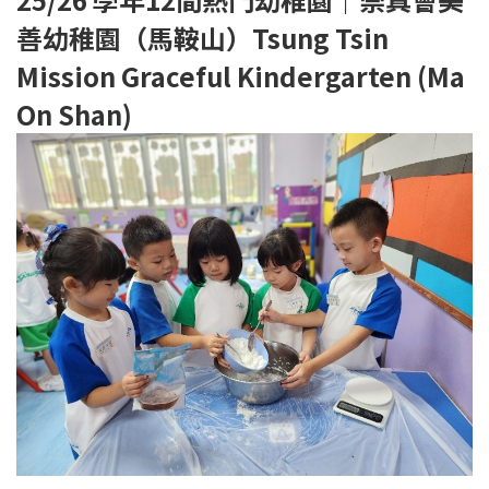
善幼稚園（馬鞍山）Tsung Tsin
Mission Graceful Kindergarten (Ma
On Shan)