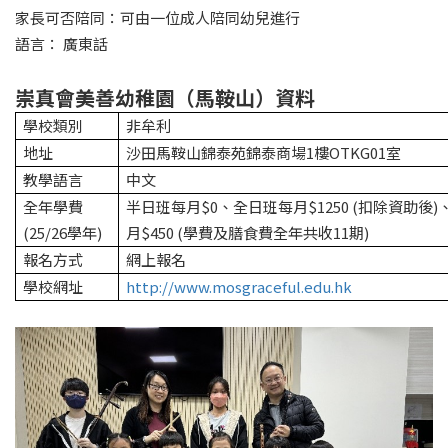
家長可否陪同：可由一位成人陪同幼兒進行
語言： 廣東話
崇真會美善幼稚園（馬鞍山）資料
學校類別
非牟利
地址
沙田馬鞍山錦泰苑錦泰商場1樓OTKG01室
教學語言
中文
全年學費
半日班每月$0、全日班每月$1250 (扣除資助後
(25/26學年)
月$450 (學費及膳食費全年共收11期)
報名方式
網上報名
學校網址
http://www.mosgraceful.edu.hk