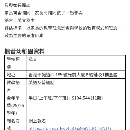
及與家長面談
家長可否陪同：家長將陪同孩子一起參與
語言：英文為主
評估標準：以家長的教育理念是否與學校的教育模式和理念一
致為主要的考慮因素
楓薈幼稚園資料
學校類
私立
別
地址
香港干諾道西 185 號光前大廈 8 號舖及1樓全層
教學語
英語及普通話
言
全年學
半日(上午班/下午班) - $104,544 (11期)
費(25/26
學年)
報名方
網上報名：
式
https://forms.gle/vh5CGx96WtdQTKNU7