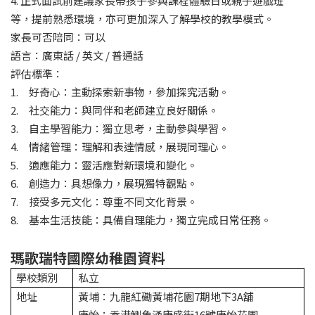
4. 正式面試前建議家長帶孩子參與課程體驗日或親子遊戲班
等，提前熟悉環境，亦可更加深入了解學校的教學模式。
家長可否陪同：可以
語言：廣東話 / 英文 / 普通話
評估標準：
1. 好奇心：主動探索新事物，參加探究活動。
2. 社交能力：與同伴和老師建立良好關係。
3. 自主學習能力：獨立思考，主動參與學習。
4. 情緒管理：理解和表達情感，展現同理心。
5. 適應能力：靈活應對新環境和變化。
6. 創造力：具想像力，展現獨特觀點。
7. 接受多元文化：尊重不同文化背景。
8. 基本生活技能：具備自理能力，獨立完成日常任務。
瑪歌瑞特國際幼稚園資料
學校類別
私立
地址
黃埔：九龍紅磡黃埔花園7期地下3A舖
康怡：香港鰂魚涌康盛街16號康怡花園