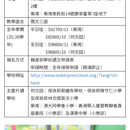
2樓
柴灣：柴灣泰民街14號康翠臺第7座地下
教學語言
兩文三語
全年學費
半日班：$62700/11（柴灣）
(25/26學
$65800/10（何文田）
年)
全日班：$96800/11（柴灣）
$96800/10（何文田）
報名方式
親身到學校遞交申請表
申請時間：全年接受申請（額滿即止）
學校網址
http://www.nobelpreschool.org/?lang=zh-
hant
主要升讀
何文田：保良局蔡繼有學校、保良局陳守仁小學
學校
及保良局林文燦英文小學
柴灣：港大同學會小學、香港華人基督教聯會真
道書院（小學部）及漢華中學（小學部）