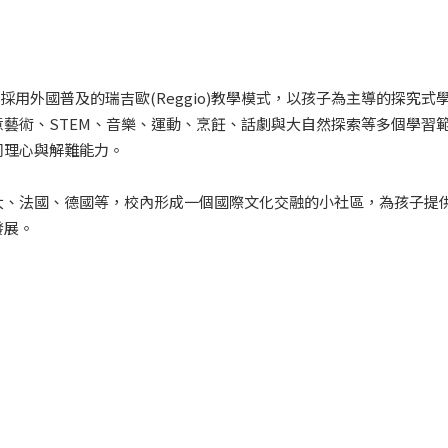
用外國普及的瑞吉歐(Reggio)教學模式，以孩子為主導的探究式
藝術、STEM、音樂、運動、烹飪、話劇與大自然探索等多個學習
同理心與解難能力。
大、法國、德國等，校內形成一個國際文化交融的小社區，為孩子提
發展。