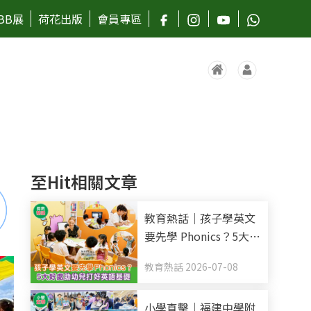
BB展
荷花出版
會員專區
至Hit相關文章
教育熱話｜孩子學英文
要先學 Phonics？5大好
處助幼兒打好英語基礎
教育熱話 2026-07-08
小學直擊｜福建中學附