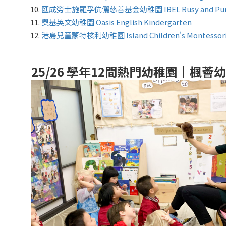
匯成勞士施羅孚伉儷慈善基金幼稚園 IBEL Rusy and Purviz Shr
奧基英文幼稚園 Oasis English Kindergarten
港島兒童蒙特梭利幼稚園 Island Children's Montessori 
25/26 學年12間熱門幼稚園｜楓薈幼稚園 F