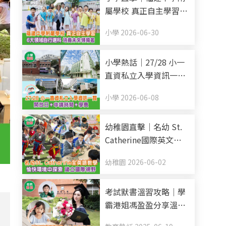
屬學校 真正自主學習 6
大領域自行選科 培養未
小學 2026-06-30
來領導者
小學熱話｜27/28 小一
直資私立入學資訊一覽
開放日+申請時間+學費
小學 2026-06-08
(持續更新)
幼稚園直擊｜名幼 St.
Catherine國際英文幼
稚園暨幼兒園 全英語教
幼稚園 2026-06-02
學 愉快環境中探索 建
立國際視野
考試默書溫習攻略｜學
霸港姐馮盈盈分享溫書
秘笈 把握黃金48小時記