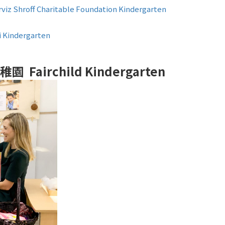
off Charitable Foundation Kindergarten
Kindergarten
airchild Kindergarten