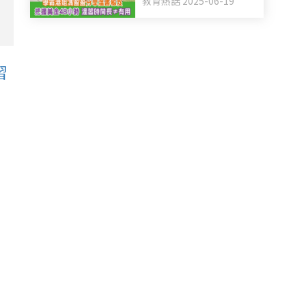
教育熱話 2025-06-19
憶法 溫習時間長不等於
有用
習