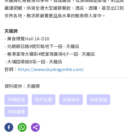
天龍牌扎根香港30多年，自設廠房，從源頭開始管理，對品質
嚴謹把關，供貨全港大型連鎖餐飲、酒店、酒樓，甚至出口到
世界各地，務求將最實惠且高水準的鮑魚帶入家中。
天龍牌
- 美食博覽Hall 1A-D10
- 元朗朗日路9號形點地下一田 - 天龍店
- 香港荃灣大壩街4號荃灣廣場4/F一田 - 天龍店
- 大埔超級城B區一田 - 天龍店
官網：
https://www.skydragonhk.com/
資料提供：天龍牌
孕婦飲食
特約呈獻
孕婦湯水
孕婦食譜
孕婦健康