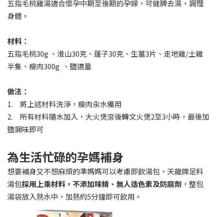
五指毛桃雞湯適合懷孕中期至後期的孕婦，可健脾去濕，調理
身體。
材料：
五指毛桃30g 、淮山30克、蓮子30克、生薑3片、走地雞/土雞
半隻、瘦肉300g 、鹽適量
做法：
1. 將上述材料洗淨，瘦肉汆水備用
2. 所有材料隨水加入，大火煲滾後轉文火煲2至3小時，最後加
鹽調味即可
為生活忙碌的孕媽補身
想要補身又不想麻煩的準媽媽可以考慮即飲湯包，天龍牌足料
湯包
採用上乘材料，不添加味精、無人造色素及防腐劑
，整包
湯袋放入熱水中，加熱約5分鐘即可飲用。