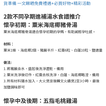
貨準備 一文睇晒免費禮遇+必買好物+精彩活動
2款不同孕期進補湯水食譜推介
懷孕初期：粟米海底椰豬骨湯
粟米海底椰豬骨湯適合懷孕初期的孕媽，有助減輕孕吐感。
材料：
粟米1條 、海底椰2個、豬展半斤、紅棗6粒、白蓮10粒、鹽適量
做法:
1. 將豬展汆水，盛起後洗淨瀝乾，備用
2. 粟米洗淨後切件，紅棗去核洗淨，白蓮、海底椰略浸，備用
3. 所有材料隨水加入，大火煲滾後轉文火續煲2至3小時，最後
加鹽調味即可
懷孕中及後期：五指毛桃雞湯