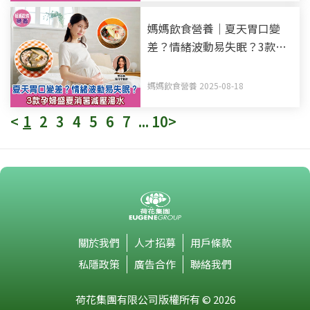
媽媽飲食營養｜夏天胃口變
差？情緒波動易失眠？3款孕
婦盛夏消暑減壓湯水
媽媽飲食營養 2025-08-18
<
1
2
3
4
5
6
7
...
10
>
關於我們
人才招募
用戶條款
私隱政策
廣告合作
聯絡我們
荷花集團有限公司版權所有 © 2026