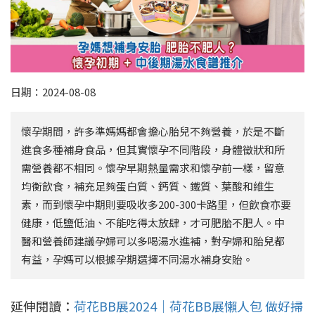
日期：2024-08-08
懷孕期間，許多準媽媽都會擔心胎兒不夠營養，於是不斷
進食多種補身食品，但其實懷孕不同階段，身體徵狀和所
需營養都不相同。懷孕早期熱量需求和懷孕前一樣，留意
均衡飲食，補充足夠蛋白質、鈣質、鐵質、葉酸和維生
素，而到懷孕中期則要吸收多200-300卡路里，但飲食亦要
健康，低鹽低油、不能吃得太放肆，才可肥胎不肥人。中
醫和營養師建議孕婦可以多喝湯水進補，對孕婦和胎兒都
有益，孕媽可以根據孕期選擇不同湯水補身安貽。
延伸閱讀：
荷花BB展2024｜荷花BB展懶人包 做好掃