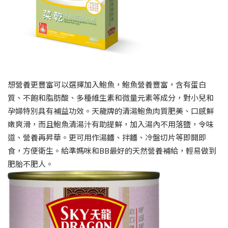
想營養更豐富可以選擇加入鮑魚，鮑魚營養豐富，含有蛋白
質、不飽和脂肪酸、多種維生素和微量元素等成分，對小兒和
孕婦特別具有補益功效。天龍牌的清湯鮑魚肉質肥美、口感鮮
嫩爽滑，而且鮑魚清湯汁有助提鮮，加入湯內不用落鹽，令味
道、營養再昇華。更可用作湯麵、拌麵、冷盤切片等即開即
食，方便衛生。給準媽咪和BB最好的天然營養補給，輕易做到
肥胎不肥人。