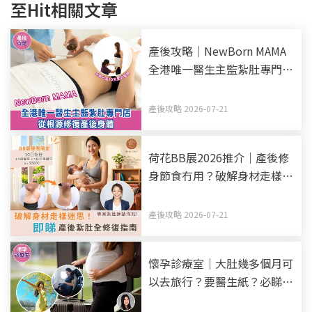
至Hit相關文章
產後攻略｜NewBorn MAMA
全港唯一醫生主監紮肚專門店
全新升級10天全效療程 從根
源修復產後身體
產後攻略 2026-07-21
荷花BB展2026推介｜產後修
身節食冇用？破解身材走樣迷
思！產後紥肚+中醫調理全修
復指南
產後攻略 2026-07-21
懷孕診療室｜大肚幾多個月可
以去旅行？要醫生紙？必睇孕
婦旅行安全指南