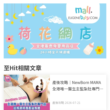
至Hit相關文章
產後攻略｜NewBorn MAMA
全港唯一醫生主監紮肚專門店
全新升級10天全效療程 從根
源修復產後身體
產後攻略 2026-07-21