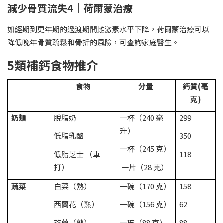
減少骨質流失4｜荷爾蒙治療
如經期到更年期的過渡期間雌激素水平下降，荷爾蒙治療可以
降低晚年骨質疏鬆和骨折的風險，可查詢家庭醫生。
5類補鈣食物推介
食物
分量
鈣質(
毫
克)
奶類
脫脂奶
一杯（240 毫
299
升）
低脂乳酪
350
一杯（245 克）
低脂芝士 （車
118
打）
一片（28 克）
蔬菜
白菜（熟）
一碗（170 克）
158
西蘭花（熟）
一碗（156 克）
62
芥蘭（熟）
一碗（88 克）
88