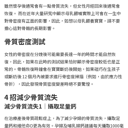
雖然懷孕後通常會有一點骨質流失，但女性月經回來後通常會
恢復。 而在近年大量研究中顯示母乳餵哺實際上可會在一生中
對骨密度有正面的影響，因此，如想以母乳餵養寶寶，請不要
擔心這對骨骼的長期影響。
骨質密度測試
女性的骨密度在分娩後可能需要長達一年的時間才能自然恢
復，因此，如果在此時的測試結果恰好顯示骨密度較低也是正
常的。骨骼恢復時鐘會在寶寶斷奶後開始，如果碰巧在生孩子
或斷奶後 12 個月內被要求進行骨密度掃描（例如，由於應力性
骨折），因此發現骨質密度變差時絕不要驚惶。
4 招減少骨質流失
減少骨質流失1｜攝取足量鈣
在治療產後骨質疏鬆症上，為了減少孕婦的骨質流失，攝取足
量鈣和維他命D更為有效。孕婦及哺乳婦鈣建議每天攝取1000毫