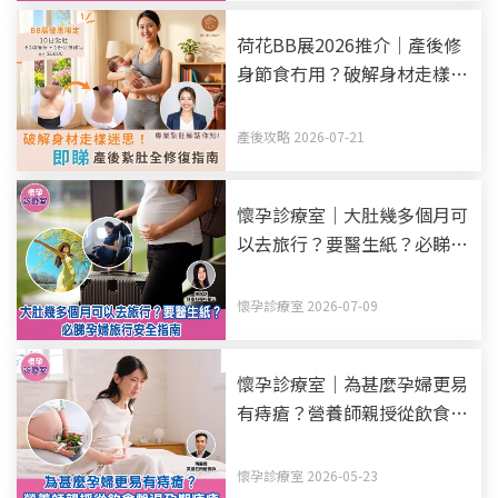
荷花BB展2026推介｜產後修
身節食冇用？破解身材走樣迷
思！產後紥肚+中醫調理全修
復指南
產後攻略 2026-07-21
懷孕診療室｜大肚幾多個月可
以去旅行？要醫生紙？必睇孕
婦旅行安全指南
懷孕診療室 2026-07-09
懷孕診療室｜為甚麼孕婦更易
有痔瘡？營養師親授從飲食擊
退孕期痔瘡
懷孕診療室 2026-05-23