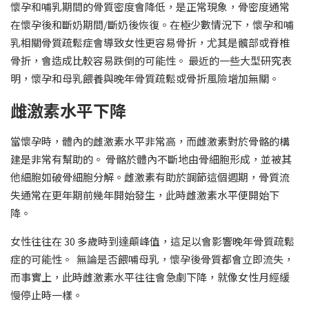
懷孕和哺乳期間的骨質密度會降低，是正常現象，骨密度通常
在懷孕後和斷奶期間/斷奶後恢復。在極少數情況下，懷孕和哺
乳相關骨質疏鬆症會導致女性更容易骨折，尤其是髖部或脊椎
骨折，會造成比較容易跌倒的可能性。 最近的一些大型研究表
明，懷孕和母乳餵養與晚年骨質疏鬆或骨折風險增加無關。
雌激素水平下降
當懷孕時，體內的雌激素水平非常高，而雌激素對於骨骼的構
建是非常有幫助的。 骨骼於體內不斷地由骨細胞形成，並被其
他細胞如破骨細胞分解。雌激素有助於調節這個週期，骨質流
失通常在更年期前幾年開始發生，此時雌激素水平便開始下
降。
女性往往在 30 多歲時到達顛峰值，這足以會影響晚年骨質疏鬆
症的可能性。 無論是否餵哺母乳，懷孕後骨質都會立即流失，
而事實上，此時雌激素水平往往會急劇下降，就像女性月經緩
慢停止時一樣。