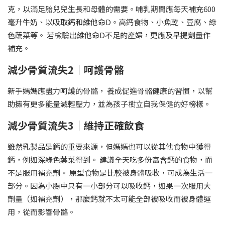
克，以滿足胎兒兒生長和母體的需要。哺乳期間應每天補充600
毫升牛奶、以吸取鈣和維他命D。高鈣食物、小魚乾、豆腐、綠
色蔬菜等。 若檢驗出維他命D不足的產婦，更應及早提劑量作
補充。
減少骨質流失2｜呵護骨骼
新手媽媽應盡力呵護的骨骼， 養成促進骨骼健康的習慣，以幫
助擁有更多能量減輕壓力，並為孩子樹立自我保健的好榜樣。
減少骨質流失3｜維持正確飲食
雖然乳製品是鈣的重要來源，但媽媽也可以從其他食物中獲得
鈣，例如深綠色葉菜得到。 建議全天吃多份富含鈣的食物，而
不是服用補充劑。 原型食物是比較被身體吸收，可成為生活一
部分。因為小腸中只有一小部分可以吸收鈣，如果一次服用大
劑量（如補充劑），那麼鈣就不太可能全部被吸收而被身體運
用，從而影響骨骼。