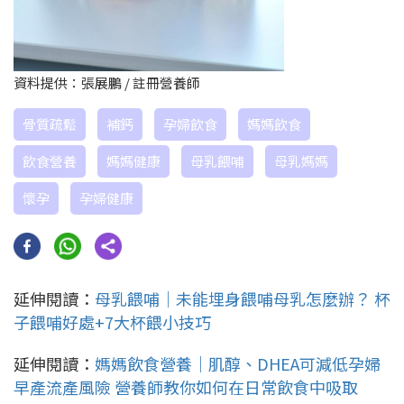
資料提供：張展鵬 / 註冊營養師
骨質疏鬆
補鈣
孕婦飲食
媽媽飲食
飲食營養
媽媽健康
母乳餵哺
母乳媽媽
懷孕
孕婦健康
延伸閱讀：
母乳餵哺｜未能埋身餵哺母乳怎麼辦？ 杯
子餵哺好處+7大杯餵小技巧
延伸閱讀：
媽媽飲食營養｜肌醇、DHEA可減低孕婦
早產流產風險 營養師教你如何在日常飲食中吸取