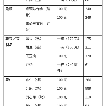
魚類
罐頭沙甸魚（連
100 克
240
骨）
100 克
249
罐頭三文魚（連
骨）
乾豆／豆
黃豆（熟）
一碗（172 克）
175
製品
眉豆（熟）
一碗（165 克）
211
硬豆腐
100 克
320
豆奶
一杯（240 毫
61
升）
果仁
杏仁（烤）
100 克
266
芝麻（烤）
100 克
989
開心果（烤）
100 克
110
花生（烤）
100 克
54