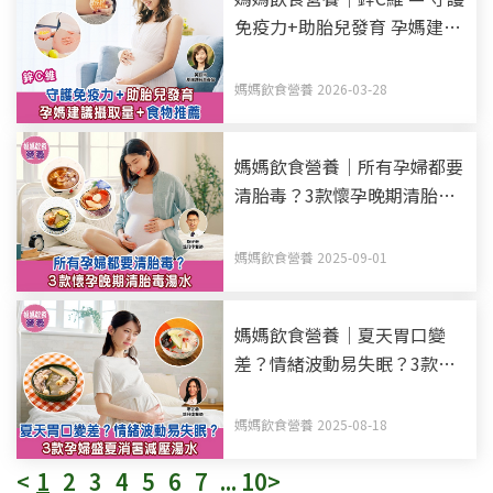
免疫力+助胎兒發育 孕媽建議
攝取量+食物推薦
媽媽飲食營養 2026-03-28
媽媽飲食營養｜所有孕婦都要
清胎毒？3款懷孕晚期清胎毒
湯水
媽媽飲食營養 2025-09-01
媽媽飲食營養｜夏天胃口變
差？情緒波動易失眠？3款孕
婦盛夏消暑減壓湯水
媽媽飲食營養 2025-08-18
<
1
2
3
4
5
6
7
...
10
>