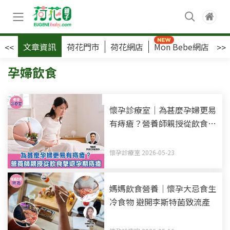
文章資訊
荷花門市
荷花網店
Mon Bebe網店
荷
<<
>>
孕婦飲食
懷孕診療室｜為甚麼孕婦更易
有痔瘡？營養師親授從飲食擊
退孕期痔瘡
懷孕診療室 2026-05-23
媽媽飲食營養｜懷孕大忌食生
冷食物 避開李斯特菌致流產