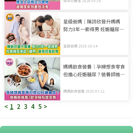
懷孕診療室 2026-05-16
星級爸媽｜陳詩欣晉升媽媽
努力3年一索得男 妊娠糖尿測
試「擲界」嚴格控制飲食
星級爸媽 2025-10-14
媽媽飲食營養｜孕婦想食零食
但擔心妊娠糖尿？營養師推薦
3款孕婦有營零食
媽媽飲食營養 2025-07-12
<
1
2
3
4
5
>