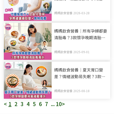
攝取量+食物推薦
媽媽飲食營養 2026-03-28
媽媽飲食營養｜所有孕婦都要
清胎毒？3款懷孕晚期清胎毒
湯水
媽媽飲食營養 2025-09-01
媽媽飲食營養｜夏天胃口變
差？情緒波動易失眠？3款孕
婦盛夏消暑減壓湯水
媽媽飲食營養 2025-08-18
<
1
2
3
4
5
6
7
...
10
>