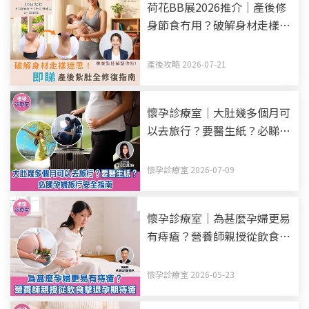
荷花BB展2026推介｜產後修
身節食冇用？破解身材走樣迷
思！產後紥肚+中醫調理全修
復指南
產後攻略 2026-07-21
懷孕診療室｜大肚幾多個月可
以去旅行？要醫生紙？必睇孕
婦旅行安全指南
懷孕診療室 2026-07-09
懷孕診療室｜為甚麼孕婦更易
有痔瘡？營養師親授從飲食擊
退孕期痔瘡
懷孕診療室 2026-05-23