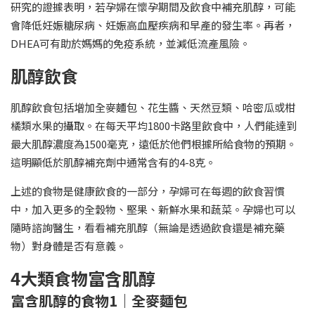
研究的證據表明，若孕婦在懷孕期間及飲食中補充肌醇，可能
會降低妊娠糖尿病、妊娠高血壓疾病和早產的發生率。再者，
DHEA可有助於媽媽的免疫系統，並減低流產風險。
肌醇飲食
肌醇飲食包括增加全麥麵包、花生醬、天然豆類、哈密瓜或柑
橘類水果的攝取。在每天平均1800卡路里飲食中，人們能達到
最大肌醇濃度為1500毫克，遠低於他們根據所給食物的預期。
這明顯低於肌醇補充劑中通常含有的4-8克。
上述的食物是健康飲食的一部分，孕婦可在每週的飲食習慣
中，加入更多的全穀物、堅果、新鮮水果和蔬菜。孕婦也可以
隨時諮詢醫生，看看補充肌醇（無論是透過飲食還是補充藥
物）對身體是否有意義。
4大類食物富含肌醇
富含肌醇的食物1｜全麥麵包