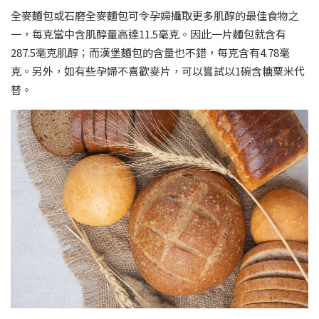
全麥麵包或石磨全麥麵包可令孕婦攝取更多肌醇的最佳食物之
一，每克當中含肌醇量高達11.5毫克。因此一片麵包就含有
287.5毫克肌醇；而漢堡麵包的含量也不錯，每克含有4.78毫
克。另外，如有些孕婦不喜歡麥片，可以嘗試以1碗含糖粟米代
替。