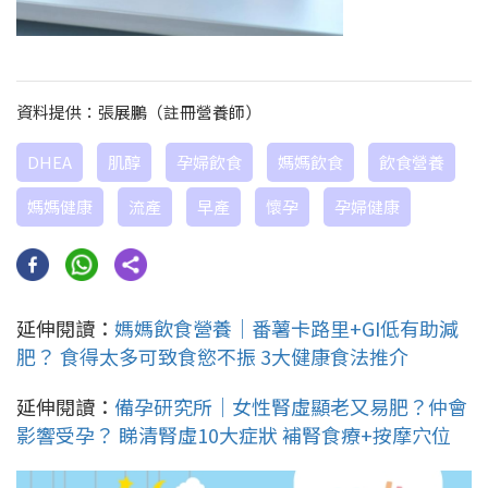
資料提供：張展鵬（註冊營養師）
DHEA
肌醇
孕婦飲食
媽媽飲食
飲食營養
媽媽健康
流產
早產
懷孕
孕婦健康
延伸閱讀：
媽媽飲食營養｜番薯卡路里+GI低有助減
肥？ 食得太多可致食慾不振 3大健康食法推介
延伸閱讀：
備孕研究所｜女性腎虛顯老又易肥？仲會
影響受孕？ 睇清腎虛10大症狀 補腎食療+按摩穴位