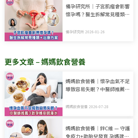
備孕研究所｜子宮肌瘤會影響
懷孕嗎？醫生拆解常見種類
+治療方案
備孕研究所 2026-01-26
更多文章 – 媽媽飲食營養
媽媽飲食營養｜懷孕血氣不足
導致容易失眠？中醫師推薦3
款孕媽安眠湯水
媽媽飲食營養 2026-07-28
媽媽飲食營養｜鋅C維 — 守護
免疫力+助胎兒發育 孕媽建議