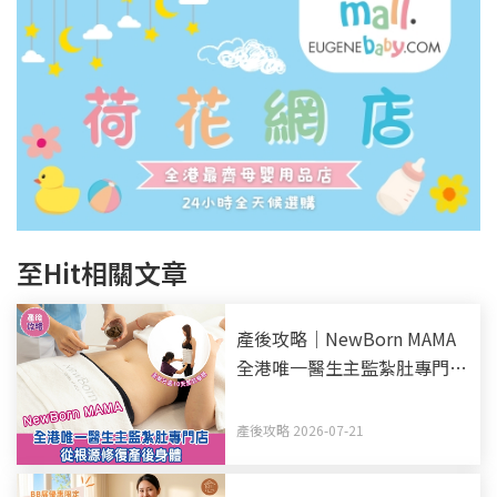
至Hit相關文章
產後攻略｜NewBorn MAMA
全港唯一醫生主監紮肚專門店
全新升級10天全效療程 從根
源修復產後身體
產後攻略 2026-07-21