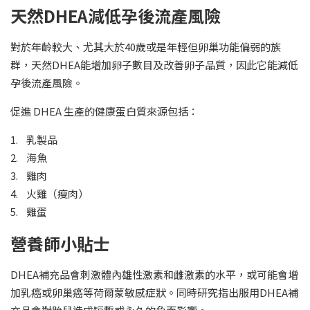
天然DHEA減低孕後流產風險
對於年齡較大、尤其大於40歲或是年輕但卵巢功能偏弱的族
群，天然DHEA能增加卵子數目及改善卵子品質，因此它能減低
孕後流產風險。
促進 DHEA 生產的健康蛋白質來源包括：
1. 乳製品
2. 海魚
3. 雞肉
4. 火雞（瘦肉）
5. 雞蛋
營養師小貼士
DHEA補充品會刺激體內雄性激素和雌激素的水平，或可能會增
加乳癌或卵巢癌等荷爾蒙敏感症狀。同時研究指出服用DHEA補