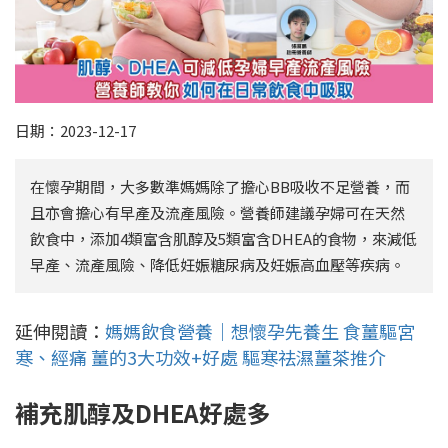
日期：2023-12-17
在懷孕期間，大多數準媽媽除了擔心BB吸收不足營養，而
且亦會擔心有早產及流產風險。營養師建議孕婦可在天然
飲食中，添加4類富含肌醇及5類富含DHEA的食物，來減低
早產、流產風險、降低妊娠糖尿病及妊娠高血壓等疾病。
延伸閱讀：
媽媽飲食營養｜想懷孕先養生 食薑驅宮
寒、經痛 薑的3大功效+好處 驅寒祛濕薑茶推介
補充肌醇及DHEA好處多