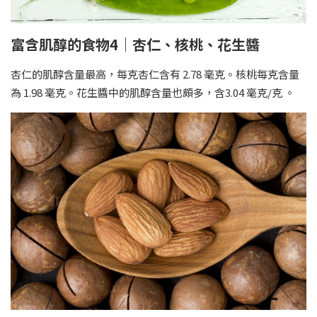
富含肌醇的食物4｜杏仁、核桃、花生醬
杏仁的肌醇含量最高，每克杏仁含有 2.78 毫克。核桃每克含量
為 1.98 毫克。花生醬中的肌醇含量也頗多，含3.04 毫克/克 。