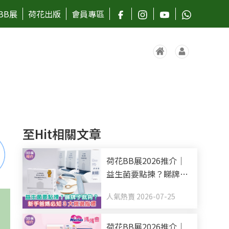
BB展
荷花出版
會員專區
至Hit相關文章
荷花BB展2026推介｜
益生菌要點揀？睇牌子
就夠？新手爸媽必知3
人氣熱賣 2026-07-25
大挑選指標
荷花BB展2026推介｜