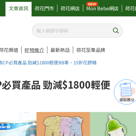
文章資訊
荷花門市
荷花網店
Mon Bebe網店
荷花
荷花頻道
好物推介
最新熱話
荷花至尊品牌
大高CP必買產品 勁減$1800輕便BB車、15折花膠精
P必買產品 勁減$1800輕便