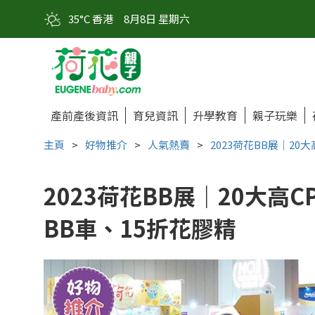
35°C 香港
8月8日 星期六
產前產後資訊
育兒資訊
升學教育
親子玩樂
主頁
>
好物推介
>
人氣熱賣
>
2023荷花BB展｜20
2023荷花BB展｜20大高C
BB車、15折花膠精