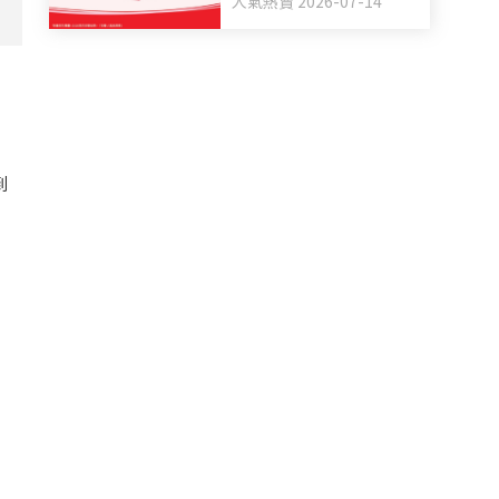
人氣熱賣 2026-07-14
媽媽福袋 一同為善最樂
到