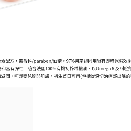
)
配方，無香料/paraben/酒精。97%用家認同用後有即時保濕效
有彈性。蘊含法國100%有機初搾橄欖油，以Omega 6 及 9抵
滋潤，呵護嬰兒脆弱肌膚。初生首日可用(包括從深切治療部出院的