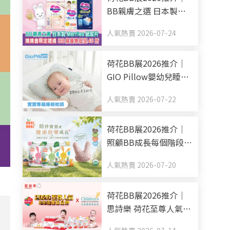
BB親膚之選 日本製
Merries紙尿片 媽媽會
人氣熱賣 2026-07-24
限定禮遇 BB展優惠低
至45折
荷花BB展2026推介｜
GIO Pillow嬰幼兒睡眠
用品系列 從睡床到嬰兒
人氣熱賣 2026-07-22
車 全方面貼心呵護BB
睡眠
荷花BB展2026推介｜
照顧BB成長每個階段
Nobi Nobi Organic BB
人氣熱賣 2026-07-20
零食副食品有機之選
荷花BB展2026推介｜
思詩樂 荷花至尊人氣
BB清潔棉品牌 買新手