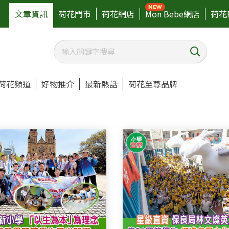
文章資訊
荷花門市
荷花網店
Mon Bebe網店
荷花
荷花頻道
好物推介
最新熱話
荷花至尊品牌