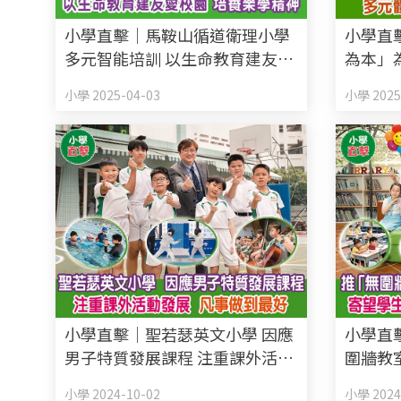
小學直擊｜馬鞍山循道衛理小學
小學直
多元智能培訓 以生命教育建友愛
為本」
校園 培養樂學精神
生星光
小學 2025-04-03
小學 2025
小學直擊｜聖若瑟英文小學 因應
小學直
男子特質發展課程 注重課外活動
圍牆教
發展 凡事做到最好
寄望學
小學 2024-10-02
小學 2024