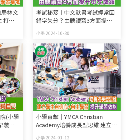
良局林文
考試秘笈｜中文默書考試經常因
生 打造
錯字失分？由聽讀寫3方面提升
中文成績
小學 2024-10-30
院(小學
小學直擊｜YMCA Christian
及早裝備
Academy培養成長型思維 建立學
生自信心+自主學習 提升學習效
小學 2024-01-12