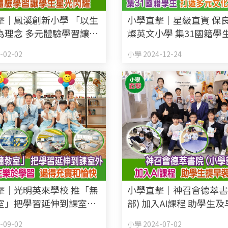
擊｜鳳溪創新小學 「以生
小學直擊｜星級直資 保
為理念 多元體驗學習讓學
燦英文小學 集31國籍學
閃耀
多元文化學習環境
-02-02
小學 2024-12-24
擊｜光明英來學校 推「無
小學直擊｜神召會德萃書
室」把學習延伸到課室外
部) 加入AI課程 助學生
生樂於學習、過得充實和
自己
-09-02
小學 2024-07-02