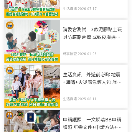
生活資訊 2026-07-17
消委會測試｜3款泥膠黏土玩
具防腐劑超標 或致皮膚過敏
部分標籤欠安全提醒
時事搜查 2026-01-06
生活資訊｜外遊前必睇 地震
+海嘯+火災應急懶人包 旅遊
求助熱線 附日韓台求診指南
生活資訊 2025-08-11
申請護照｜一文睇清BB申請
護照 所需文件+申請方法+照