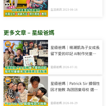
片規格
生活資訊 2023-06-16
更多文章 – 星級爸媽
星級爸媽｜楊潮凱為子女成長
留下愛的印記 AI制作兒童繪
本 記錄姊弟生活點滴
星級爸媽 2026-07-31
星級爸媽｜Patrick Sir 據個性
因才施教 為囝囝棄母校 選國
際學校
星級爸媽 2026-06-29