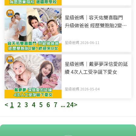
星級爸媽｜容天佑雙喜臨門
升級做爸爸 經歷雙胞胎2變1
終迎來B女
星級爸媽 2026-06-11
星級爸媽｜戴夢夢深信愛的延
續 4次人工受孕誕下愛女
星級爸媽 2026-05-04
<
1
2
3
4
5
6
7
...
24
>