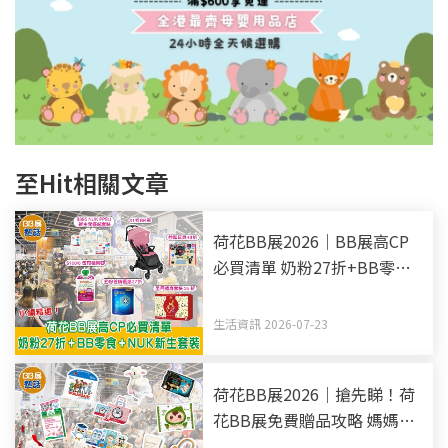
至Hit相關文章
荷花BB展2026｜BB展高CP
必買清單 奶粉27折+BB零食
+NUK新生套裝
生活資訊 2026-07-23
荷花BB展2026｜搶先睇！荷
花BB展免費贈品攻略 媽媽會
迎新禮物+BB尿片+益智教材