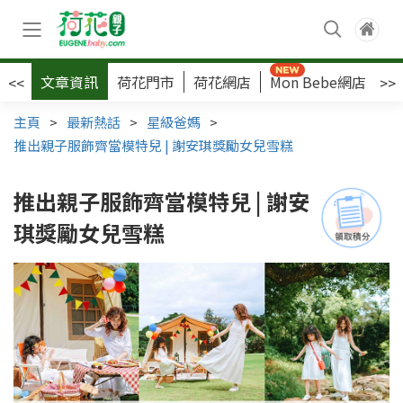
文章資訊
荷花門市
荷花網店
Mon Bebe網店
荷
<<
>>
主頁
>
最新熱話
>
星級爸媽
>
推出親子服飾齊當模特兒 | 謝安琪獎勵女兒雪糕
推出親子服飾齊當模特兒 | 謝安
琪獎勵女兒雪糕