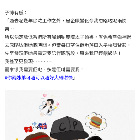
子博有感：
「過去呢幾年除咗工作之外，屋企嘅變化令我忽略咗呢兩姊
弟…
所以決定放低香港所有嚟到呢度陪太子讀書，就係希望彌補過
去忽略咗佢哋嘅時間。但當每日望住佢哋落車入學校嘅背影，
先至發現佢哋最需要我陪伴嘅階段，原來我已經錯過咗！
我甚至更發現…………..
而家係我需要佢哋，多過佢哋需要我！
#你兩姊弟可唔可以唔好大得咁快
」