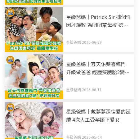
星級爸媽｜Patrick Sir 據個性
因才施教 為囝囝棄母校 選國
際學校
星級爸媽 2026-06-29
星級爸媽｜容天佑雙喜臨門
升級做爸爸 經歷雙胞胎2變1
終迎來B女
星級爸媽 2026-06-11
星級爸媽｜戴夢夢深信愛的延
續 4次人工受孕誕下愛女
星級爸媽 2026-05-04