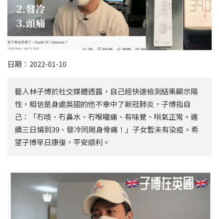
日期：2022-01-10
藝人林子博於社交媒體透露，自己經快速檢測結果顯示陽
性，相信是身處英國的他不幸中了新冠肺炎，子博指自
己：「冇咳、冇鼻水、冇喉嚨痛、有味覺、唞氣正常。連
續三日燒到39、發冷同周身骨痛！」子女暫未有染疫。希
望子博早日康復，平安順利。