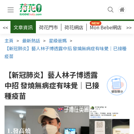
文章資訊
荷花門市
荷花網店
Mon Bebe網店
荷
<<
>>
主頁
>
最新熱話
>
星級爸媽
>
【新冠肺炎】藝人林子博透露中招 發燒無病症有味覺｜已接種
疫苗
【新冠肺炎】藝人林子博透露
中招 發燒無病症有味覺｜已接
種疫苗