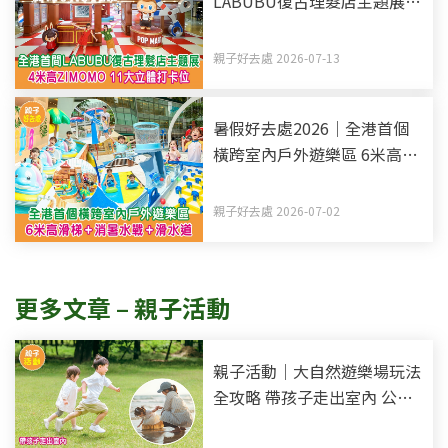
LABUBU復古理髮店主題展 4
米高ZIMOMO 11大立體打卡
位
親子好去處 2026-07-13
暑假好去處2026｜全港首個
橫跨室內戶外遊樂區 6米高滑
梯+消暑水戰+滑水道
親子好去處 2026-07-02
更多文章 – 親子活動
親子活動｜大自然遊樂場玩法
全攻略 帶孩子走出室內 公園
遊戲化解大自然缺失症