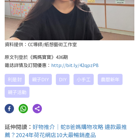
資料提供：CC導師/紙想藝術工作室
原文刊登於《媽媽寶寶》436期
雜誌詳情及訂閱優惠：
http://bit.ly/42qpzP8
利是封
親子DIY
DIY
小手工
農曆新年
親子活動
延伸閱讀：
好物推介｜蛇B爸媽購物攻略 邊款最推
薦？2024年荷花網店10大最暢銷產品