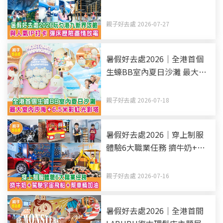
卡 彈床歷險盡情放電（持續
更新）
親子好去處 2026-07-27
暑假好去處2026｜全港首個
生蠔BB室內夏日沙灘 最大室
內沙海+6.5米彩虹光影塔
親子好去處 2026-07-18
暑假好去處2026｜穿上制服
體驗6大職業任務 擠牛奶+駕
駛宇宙飛船+幫車輛加油
親子好去處 2026-07-16
暑假好去處2026｜全港首間