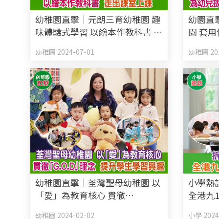
幼稚園直擊｜元朗三育幼稚園 趣
幼園直擊
味體驗式學習 以繪本作教科書 走
園 套
出課室上課
培育終
幼稚園 2024-07-01
幼稚園 202
幼稚園直擊｜荃灣聖母幼稚園 以
小學熱
「愛」為教育核心 貫徹
全港九
「G.O.D」理念 提升學生學習興
幼稚園 2024-02-02
小學 2024