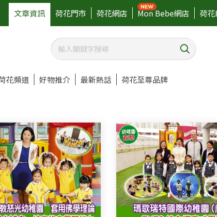
文章資訊
荷花門市
荷花網店
Mon Bebe網店
荷花
荷花頻道
好物推介
最新熱話
荷花至尊品牌