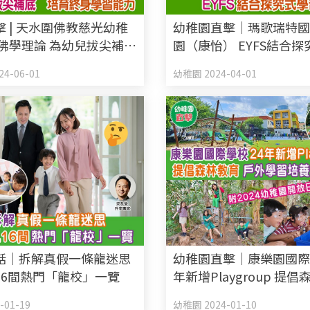
 | 天水圍佛教慈光幼稚
幼稚園直擊｜瑪歌瑞特
用佛學理論 為幼兒拔尖補底
園（康怡） EYFS結合探
身學習能力
習 校長披露面試攻略：
4-06-01
幼稚園 2024-04-01
知識更重要
話｜拆解真假一條龍迷思
幼稚園直擊｜康樂園國際
16間熱門「龍校」一覽
年新增Playgroup 提
+戶外學習培養多元技能 (
-01-19
幼稚園 2024-01-10