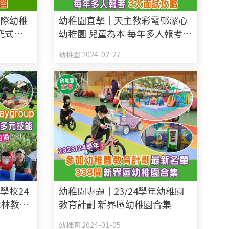
國際幼稚
幼稚園直擊｜天主教彩霞邨潔心
究式學
幼稚園 兒童為本 每年多人報考 3
好奇心比
大面試攻略
幼稚園 2024-02-27
學校24
幼稚園專題｜23/24學年幼稚園
倡森林教育
教育計劃 新界區幼稚園合集
附2024
幼稚園 2024-01-05