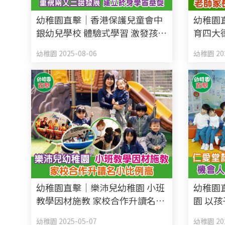
幼稚園直擊｜香港保護兒童會中
幼稚園
銀幼兒學校 體驗式學習 激發孩子
育四大
好奇心自主學習 重視兩文三語發
踐良好
幼稚園 2025-08-06
幼稚園 202
展 建立終身學習基礎
幼稚園直擊｜樂沛兒幼稚園 小班
幼稚園
教學因材施教 家校合作升讀名小
園 以孩
比例高
立孩子
幼稚園 2025-05-07
幼稚園 202