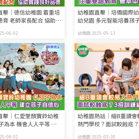
直擊｜德信幼稚園 着重培
幼稚園直擊｜培僑國際
德育 老師家長配合 協助實
幼兒園 多元智能培養孩
品德
習 注重雙語教育 薈萃中
5-06-02
幼稚園 2025-05-13
直擊｜仁愛堂顏寶鈴幼稚
幼稚園熱話｜細B重讀會
子為本 機會人人平等 建
熱門學校？面試較蝕底？
自信心
練細B能力
5-04-02
幼稚園 2025-03-20