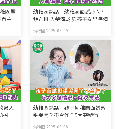
幼稚園暨
幼稚園熱話｜幼稚園面試必問7
子自主學
類題目 入學備戰 與孩子提早準備
西文化
幼稚園 2025-05-09
較易入
幼稚園熱話｜孩子幼稚園面試緊
3招訓
張哭鬧？不合作？5大突發情況
+解決方法
幼稚園 2025-03-08