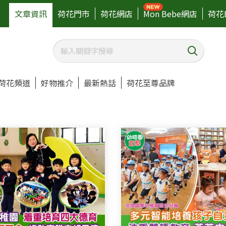
文章資訊
荷花門市
荷花網店
Mon Bebe網店
荷花
荷花頻道
好物推介
最新熱話
荷花至尊品牌