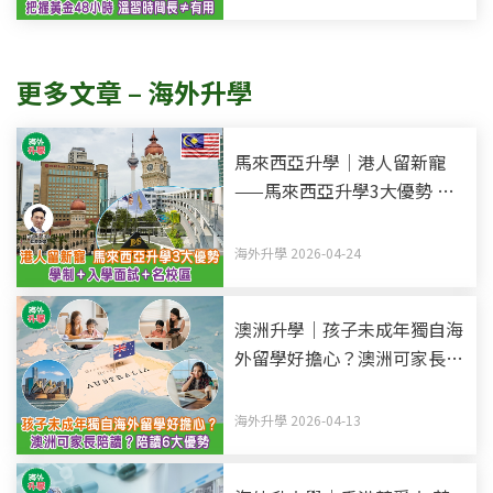
更多文章 – 海外升學
馬來西亞升學｜港人留新寵
——馬來西亞升學3大優勢 學
制+入學面試+名校區
海外升學 2026-04-24
澳洲升學｜孩子未成年獨自海
外留學好擔心？澳洲可家長陪
讀？陪讀6大優勢 附中小學學
費
海外升學 2026-04-13