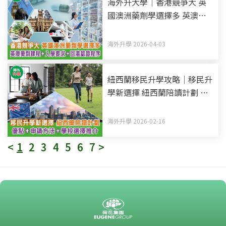
海外升大學｜香港競爭大 英
國澳洲藥劑學選擇多 英澳藥
劑課程+入學要求+回港認證
程序
海外升學 2026-04-03
紐西蘭移民升學攻略｜移民升
學新選擇 紐西蘭陪讀計劃 優
點+申請方法+學校選擇推介
海外升學 2026-02-16
<
1
2
3
4
5
6
7
>