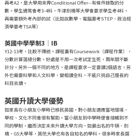
再考A2，是大學用來畀Conditional Offer--有條件錄取的分
數。學生通常會考3-4科，牛津劍橋等大學會要求學生考4科，
再需要額外考內部的試（比如說數學、電腦要考STEP、政治經
濟學要考TSA等）
英國中學學制3｜IB
Y12-13考，比較不傳統。課程裏有Coursework（課程作業），
分數計算落總分數。好處是不用一次考試定生死，兩年間不斷
計分。另外一個不同的地方，是課程要求一定要讀2個語言，另
外也需要科學和人文科學，變相讀全科，不能只挑自己擅長的
科目去讀。
英國升讀大學優勢
如家長在小朋友小學時已移民英國，對小朋友適應當地環境、
學校、文化不同會很有幫助。當小朋友到中學時便會接觸到不
同的學制，繼而決定未來升讀大學方向，如最出名的牛頓、劍
橋、G5大學等，其他大學也有各自知名的學科。很多時家長選