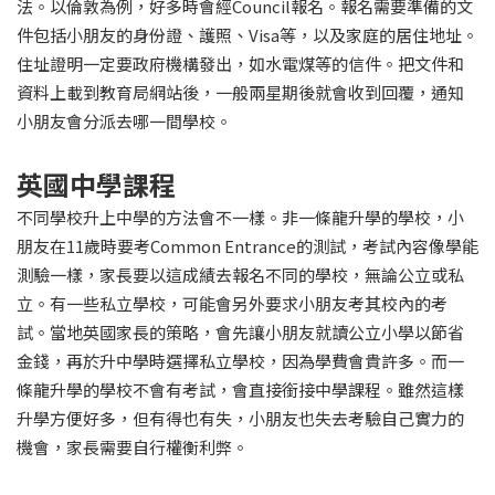
法。以倫敦為例，好多時會經Council報名。報名需要準備的文
件包括小朋友的身份證、護照、Visa等，以及家庭的居住地址。
住址證明一定要政府機構發出，如水電煤等的信件。把文件和
資料上載到教育局網站後，一般兩星期後就會收到回覆，通知
小朋友會分派去哪一間學校。
英國中學課程
不同學校升上中學的方法會不一樣。非一條龍升學的學校，小
朋友在11歲時要考Common Entrance的測試，考試內容像學能
測驗一樣，家長要以這成績去報名不同的學校，無論公立或私
立。有一些私立學校，可能會另外要求小朋友考其校內的考
試。當地英國家長的策略，會先讓小朋友就讀公立小學以節省
金錢，再於升中學時選擇私立學校，因為學費會貴許多。而一
條龍升學的學校不會有考試，會直接銜接中學課程。雖然這樣
升學方便好多，但有得也有失，小朋友也失去考驗自己實力的
機會，家長需要自行權衡利弊。