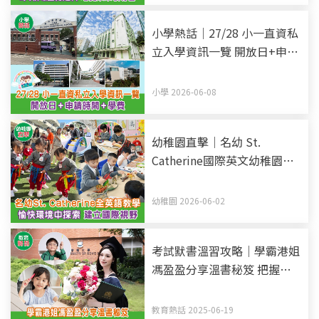
小學熱話｜27/28 小一直資私
立入學資訊一覽 開放日+申請
時間+學費 (持續更新)
小學 2026-06-08
幼稚園直擊｜名幼 St.
Catherine國際英文幼稚園暨
幼兒園 全英語教學 愉快環境
中探索 建立國際視野
幼稚園 2026-06-02
考試默書溫習攻略｜學霸港姐
馮盈盈分享溫書秘笈 把握黃
金48小時記憶法 溫習時間長
不等於有用
教育熱話 2025-06-19