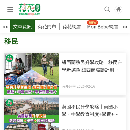
文章資訊
荷花門市
荷花網店
Mon Bebe網店
荷
<<
>>
移民
紐西蘭移民升學攻略｜移民升
學新選擇 紐西蘭陪讀計劃 優
點+申請方法+學校選擇推介
海外升學 2026-02-16
英國移民升學攻略｜英國小
學、中學教育制度+學費+揀
學校秘訣