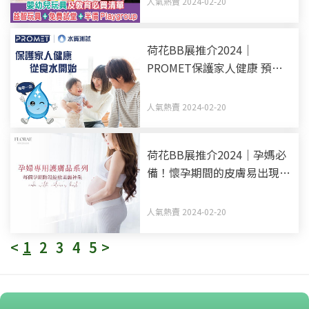
人氣熱賣 2024-02-20
荷花BB展推介2024｜
PROMET保護家人健康 預防
過量重金屬入屋
人氣熱賣 2024-02-20
荷花BB展推介2024｜孕媽必
備！懷孕期間的皮膚易出現妊
娠紋、喑沉 FLORAE 護膚品天
然安全 維持肌膚健康穩定
人氣熱賣 2024-02-20
<
1
2
3
4
5
>