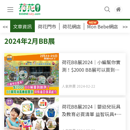
文章資訊
荷花門市
荷花網店
Mon Bebe網店
荷
<<
>>
2024年2月BB展
荷花BB展2024｜小編幫你實
測！$2000 BB展可以買到甚
麼？BB車及消毒機都買到 還
有過百張濕紙巾
人氣熱賣 2024-02-22
荷花BB展2024｜嬰幼兒玩具
及教育必買清單 益智玩具+免
費試堂+半價Playgroup