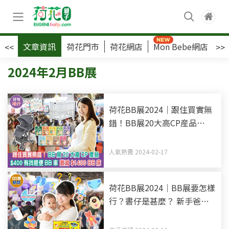
文章資訊
荷花門市
荷花網店
Mon Bebe網店
荷
<<
>>
2024年2月BB展
荷花BB展2024｜跟住買實無
錯！BB展20大高CP産品
$400有找輕便BB車 激減
$1400 BB床
人氣熱賣 2024-02-17
荷花BB展2024｜BB展要怎樣
行？書仔是甚麼？ 新手爸媽
必睇BB展攻略