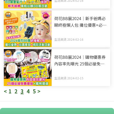
生活資訊 2024-02-16
荷花BB展2024｜新手爸媽必
睇終極懶人包 攤位優惠+必買
產品+精彩活動攻略 (持續更
新)
生活資訊 2024-02-16
荷花BB展2024｜購物優惠券
內容率先曝光 25個必搶免費
禮品+購物禮遇
生活資訊 2024-02-15
<
1
2
3
4
5
>