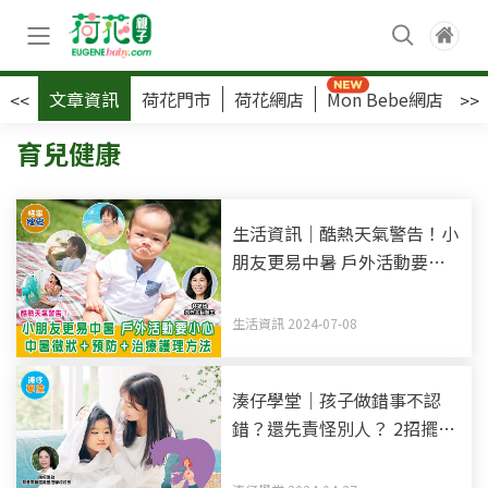
文章資訊
荷花門市
荷花網店
Mon Bebe網店
荷
<<
>>
育兒健康
生活資訊｜酷熱天氣警告！小
朋友更易中暑 戶外活動要小
心 中暑徵狀+預防+治療護理
方法
生活資訊 2024-07-08
湊仔學堂｜孩子做錯事不認
錯？還先責怪別人？ 2招擺脫
「怪獸家長」培養孩子責任感
+獨立