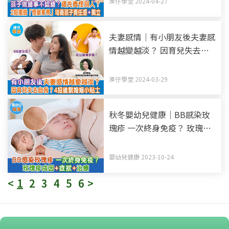
湊仔學堂 2024-04-27
夫妻感情｜有小朋友後夫妻感
情越變越淡？ 因育兒失去自
我？4招維繫婚姻小貼士
湊仔學堂 2024-03-29
秋冬嬰幼兒健康｜BB感染玫
瑰疹 一次終身免疫？ 玫瑰疹
成因+症狀+治療
嬰幼兒健康 2023-10-24
<
1
2
3
4
5
6
>