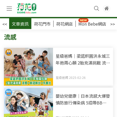
文章資訊
荷花門市
荷花網店
Mon Bebe網店
荷
<<
>>
流感
星級爸媽｜梁諾姸圓洪永城三
年抱兩心願 2胎充滿挑戰 流感
+新冠肺炎+乳腺炎 附產後運
動貼士
星級爸媽 2025-02-26
嬰幼兒健康｜日本流感大爆發
慎防旅行傳染病 5招帶BB外
遊防疫貼士