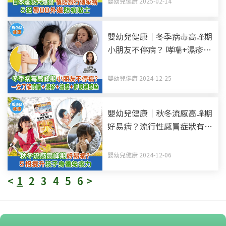
嬰幼兒健康 2025-02-14
嬰幼兒健康｜冬季病毒高峰期
小朋友不停病？ 哮喘+濕疹
+流感+呼吸道感染 一文了解
成因+解決方法+預防措施
嬰幼兒健康 2024-12-25
嬰幼兒健康｜秋冬流感高峰期
好易病？流行性感冒症狀有哪
些？5招提升孩子身體免疫力
嬰幼兒健康 2024-12-06
<
1
2
3
4
5
6
>