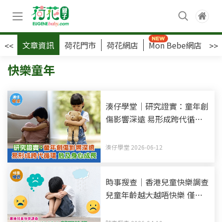
文章資訊
荷花門市
荷花網店
Mon Bebe網店
荷
<<
>>
快樂童年
湊仔學堂｜研究證實：童年創
傷影響深遠 易形成跨代循環
危及身心成長
湊仔學堂 2026-06-12
時事搜查｜香港兒童快樂調查
兒童年齡越大越唔快樂 僅約3
成兒童睡眠時數達標