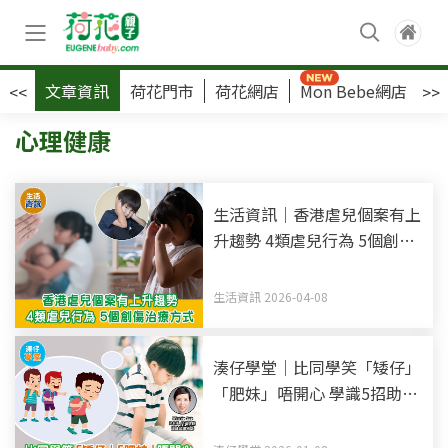
文章資訊
荷花門市
荷花網店
Mon Bebe網店
荷
<<
>>
心理健康
生活資訊｜香港虐兒個案有上
升趨勢 4類虐兒行為 5個創傷
治療方式
生活資訊 2026-04-08
湊仔學堂｜比同學笑「矮仔」
「肥妹」唔開心 學識5招助孩
子應對