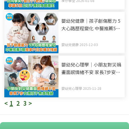
湊仔學堂 2026-01-08
嬰幼兒健康｜孩子創傷壓力 5
大心路歷程變化 中醫推薦5個
推拿穴位助穩定情緒
嬰幼兒健康 2025-12-03
嬰幼兒心理學｜小朋友對災禍
畫面感情緒不安 家長7步安撫
孩子焦慮情緒
嬰幼兒心理學 2025-11-28
<
1
2
3
>