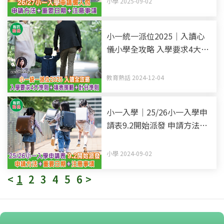
小學 2025-09-02
小一統一派位2025｜入讀心
儀小學全攻略 入學要求4大準
則+14個注意事項+填表策略
+計分辦法準則
教育熱話 2024-12-04
小一入學｜25/26小一入學申
請表9.2開始派發 申請方法
+重要日期+注意事項
小學 2024-09-02
<
1
2
3
4
5
6
>