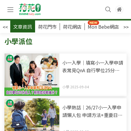
文章資訊
荷花門市
荷花網店
Mon Bebe網店
荷
<<
>>
小學派位
小一入學｜填寫小一入學申請
表常見QnA 自行學位25分必
入？相同信仰較高分？
小學 2025-09-04
小學熱話｜26/27小一入學申
請懶人包 申請方法+重要日期
+注意事項