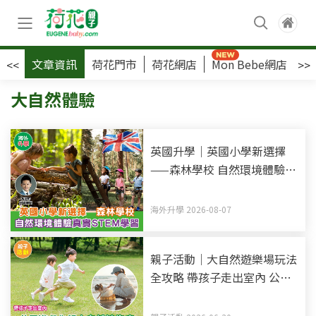
文章資訊
荷花門市
荷花網店
Mon Bebe網店
荷
<<
>>
大自然體驗
英國升學｜英國小學新選擇
——森林學校 自然環境體驗真
實STEM學習
海外升學 2026-08-07
親子活動｜大自然遊樂場玩法
全攻略 帶孩子走出室內 公園
遊戲化解大自然缺失症