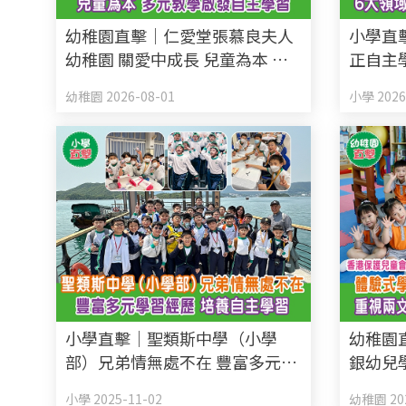
幼稚園直擊｜仁愛堂張慕良夫人
小學直
幼稚園 關愛中成長 兒童為本 多
正自主
元教學啟發自主學習
養未來
幼稚園 2026-08-01
小學 2026
小學直擊｜聖類斯中學（小學
幼稚園
部）兄弟情無處不在 豐富多元學
銀幼兒
習經歷 培養自主學習
好奇心
小學 2025-11-02
幼稚園 202