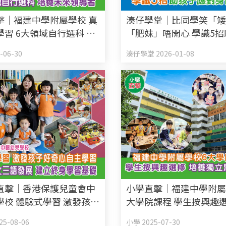
擊｜福建中學附屬學校 真
湊仔學堂｜比同學笑「
學習 6大領域自行選科 培
「肥妹」唔開心 學識5
領導者
應對
-06-30
湊仔學堂 2026-01-08
直擊｜香港保護兒童會中
小學直擊｜福建中學附屬
學校 體驗式學習 激發孩子
大學院課程 學生按興趣選
自主學習 重視兩文三語發
獨立思考能力
5-08-06
小學 2025-07-30