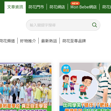
文章資訊
荷花門市
荷花網店
Mon Bebe網店
荷花
荷花頻道
好物推介
最新熱話
荷花至尊品牌