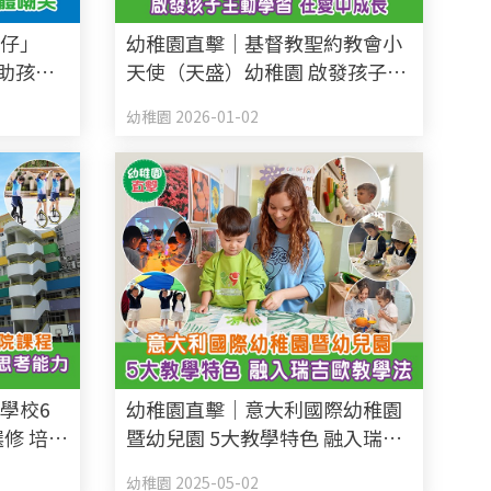
矮仔」
幼稚園直擊｜基督教聖約教會小
招助孩子
天使（天盛）幼稚園 啟發孩子主
動學習 在愛中成長
幼稚園 2026-01-02
學校6
幼稚園直擊｜意大利國際幼稚園
修 培養
暨幼兒園 5大教學特色 融入瑞吉
歐教學法
幼稚園 2025-05-02