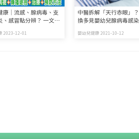
健康｜流感、腺病毒、支
中醫拆解「天行赤眼」？
炎、感冒點分辨？ 一文看
換多見嬰幼兒腺病毒感
+傳播途徑+治療+預防方
2023-12-01
嬰幼兒健康 2021-10-12