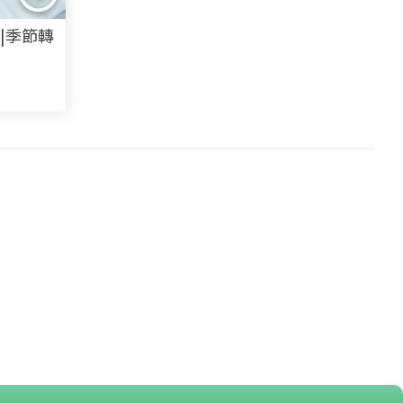
|季節轉
染