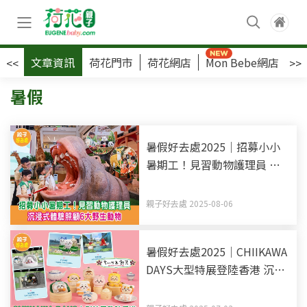
文章資訊
荷花門市
荷花網店
Mon Bebe網店
荷
<<
>>
暑假
暑假好去處2025｜招募小小
暑期工！見習動物護理員 沉
浸式體驗照顧6大野生動物
親子好去處 2025-08-06
暑假好去處2025｜CHIIKAWA
DAYS大型特展登陸香港 沉浸
式體驗 角色化身香港點心