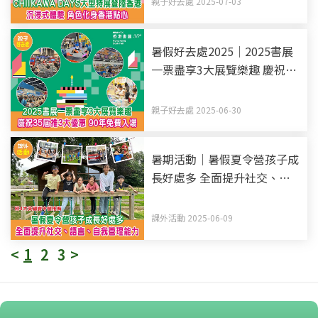
親子好去處 2025-07-03
暑假好去處2025｜2025書展
一票盡享3大展覽樂趣 慶祝35
屆推3大優惠 90年出生免費入
場
親子好去處 2025-06-30
暑期活動｜暑假夏令營孩子成
長好處多 全面提升社交、語
言、自我管理能力 附4大英國
夏令營推薦
課外活動 2025-06-09
<
1
2
3
>