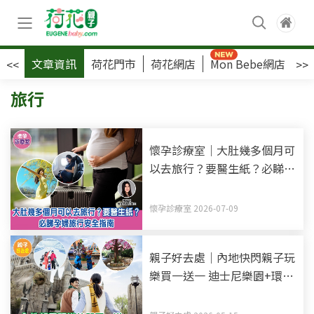
文章資訊
荷花門市
荷花網店
Mon Bebe網店
荷
<<
>>
旅行
懷孕診療室｜大肚幾多個月可
以去旅行？要醫生紙？必睇孕
婦旅行安全指南
懷孕診療室 2026-07-09
親子好去處｜內地快閃親子玩
樂買一送一 迪士尼樂園+環球
影城+動物園門票