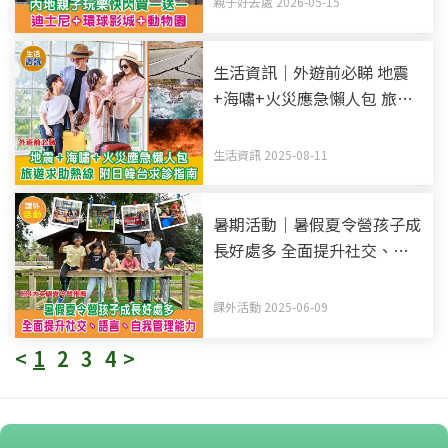
親子好去處 2026-05-15
生活資訊｜外遊前必睇 地震
+海嘯+火災應急懶人包 旅遊
求助熱線 附日韓台求診指南
生活資訊 2025-08-11
暑期活動｜暑假夏令營孩子成
長好處多 全面提升社交、語
言、自我管理能力 附4大英國
夏令營推薦
課外活動 2025-06-09
<
1
2
3
4
>