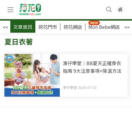
文章資訊
荷花門市
荷花網店
Mon Bebe網店
荷
<<
>>
夏日衣著
湊仔學堂｜BB夏天正確穿衣
指南 9大注意事項+降溫方法
湊仔學堂 2026-07-03