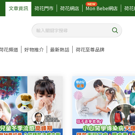
文章資訊
荷花門市
荷花網店
Mon Bebe網店
荷花
荷花頻道
好物推介
最新熱話
荷花至尊品牌