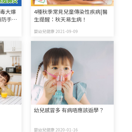
病毒大爆
4種秋季常見兒童傳染性疾病|醫
預防手足
生提醒：秋天易生病！
嬰幼兒健康 2021-09-09
幼兒感冒多 有病唔應該返學？
嬰幼兒健康 2020-01-16