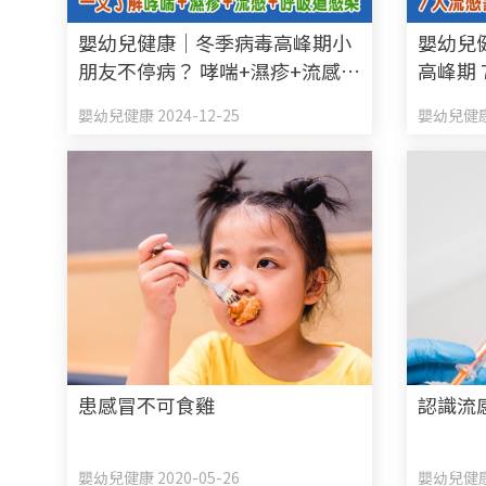
嬰幼兒健康｜冬季病毒高峰期小
嬰幼兒
朋友不停病？ 哮喘+濕疹+流感
高峰期 
+呼吸道感染 一文了解成因+解決
預防流
嬰幼兒健康 2024-12-25
嬰幼兒健康 
方法+預防措施
患感冒不可食雞
認識流
嬰幼兒健康 2020-05-26
嬰幼兒健康 