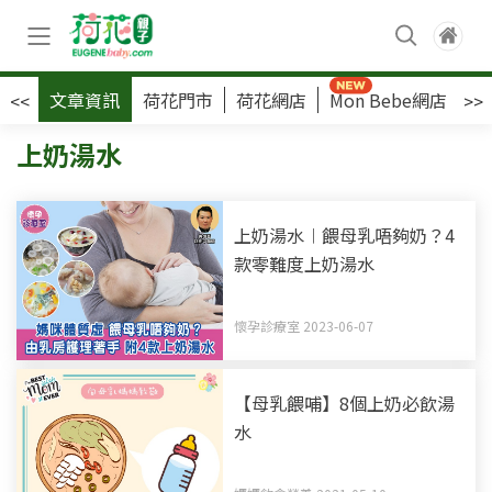
文章資訊
荷花門市
荷花網店
Mon Bebe網店
荷
<<
>>
上奶湯水
上奶湯水︱餵母乳唔夠奶？4
款零難度上奶湯水
懷孕診療室 2023-06-07
【母乳餵哺】8個上奶必飲湯
水