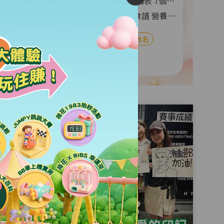
5. 產前檢查｜一文睇清產前檢查時間表 7個產前必做檢查 項目+注意事項
6. 親子食譜｜5個10分鐘吸睛早餐食譜 營養價值高 好味推介
#BB展
#BB發燒
#面試
#BB改名
#食譜
#產後脫髮