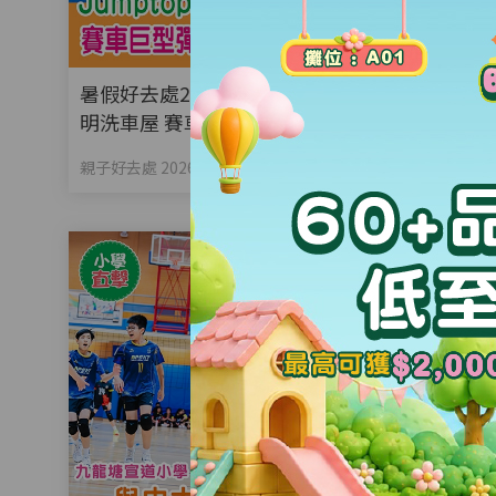
暑假好去處2026｜Jumptopia全港首個兒童透
明洗車屋 賽車巨型彈床+6.5米高滑梯+洗車體
驗
親子好去處 2026-08-05