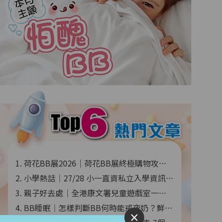
1. 荷花BB展2026｜荷花BB展終極購物攻略 免費禮物+高CP推介+常見QnA 入場前最後準備！
2. 小學熱話｜27/28 小一直資私立入學資訊一覽 開放日+申請時間+學費 (持續更新)
3. 親子好去處｜全港康文署兒童遊戲室一覽 地點+入場方法+開放時間
4. BB睡眠｜怎樣判斷BB何時能戒夜奶？鮮為人知的BB戒夜奶4步曲
×