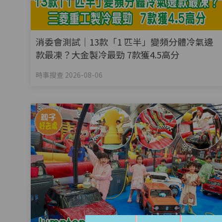
消委會測試｜13款「1 匹半」變頻分體冷氣邊
款最凍？大金製冷最勁 7款獲4.5高分
時事搜查 2026-08-06