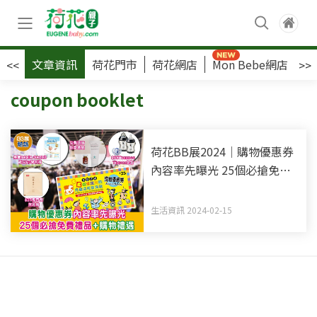
文章資訊
荷花門市
荷花網店
Mon Bebe網店
荷
<<
>>
coupon booklet
荷花BB展2024｜購物優惠券
內容率先曝光 25個必搶免費
禮品+購物禮遇
生活資訊 2024-02-15