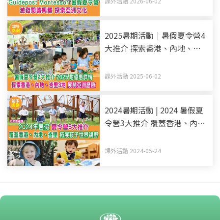
課外活動 2026-06-02
2025暑期活動｜暑假夏令營4
大推介 探索香港、內地、峇
里3地 展開亞洲歷險 附優惠詳
情
課外活動 2025-06-02
2024暑期活動 | 2024 暑假夏
令營3大推介 覆蓋香港、內
地、峇里 拓展孩子世界視野
附優惠詳情
課外活動 2024-05-24