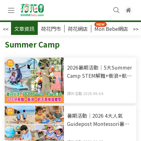
文章資訊
荷花門市
荷花網店
Mon Bebe網店
荷
<<
>>
Summer Camp
2026暑期活動｜5大Summer
Camp STEM解難+衝浪+航天
員模擬體驗
課外活動 2026-06-04
暑期活動｜2026 4大人氣
Guidepost Montessori暑假
夏令營 激發閱讀興趣 探索亞
洲文化